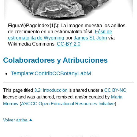
Figura
\(\PageIndex{1}\)
: La imagen muestra los anillos
de crecimiento en un estromatolito fósil.
Fósil de
estromatolita de Wyoming
por
James St. John
vía
Wikimedia Commons.
CC-BY 2.0
Colaboradores y Atribuciones
Template:ContribCCBotanyLabM
This page titled
3.2: Introducción
is shared under a
CC BY-NC
license and was authored, remixed, and/or curated by
Maria
Morrow
(
ASCCC Open Educational Resources Initiative
) .
Volver arriba