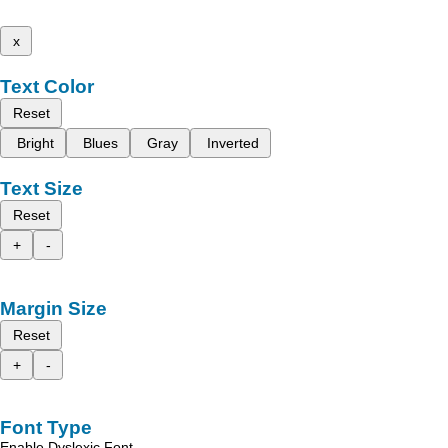
x
Text Color
Reset
Bright
Blues
Gray
Inverted
Text Size
Reset
+
-
Margin Size
Reset
+
-
Font Type
Enable Dyslexic Font