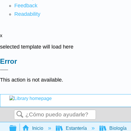
Feedback
Readability
x
selected template will load here
Error
This action is not available.
Buscar
Expandir/contraer jerarquía global
Inicio
Estantería
Biología