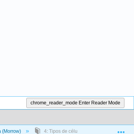
chrome_reader_mode
Enter Reader Mode
Exp
a (Morrow)
4: Tipos de células vegetales y tejidos