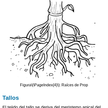
Figura
\(\PageIndex{4}\)
: Raíces de Prop
Tallos
El tejido del tallo se deriva del meristemo apical del