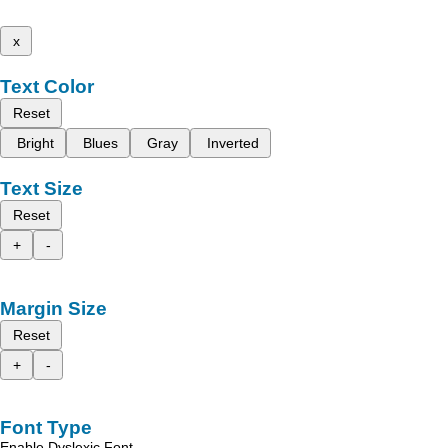
x
Text Color
Reset
Bright
Blues
Gray
Inverted
Text Size
Reset
+
-
Margin Size
Reset
+
-
Font Type
Enable Dyslexic Font