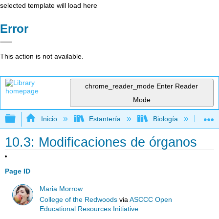
selected template will load here
Error
This action is not available.
chrome_reader_mode
Enter Reader
Mode
Expandir/contraer jerarquía global
Inicio
Estantería
Biología
Bo
10.3: Modificaciones de órganos
Page ID
Maria Morrow
College of the Redwoods
via
ASCCC Open
Educational Resources Initiative