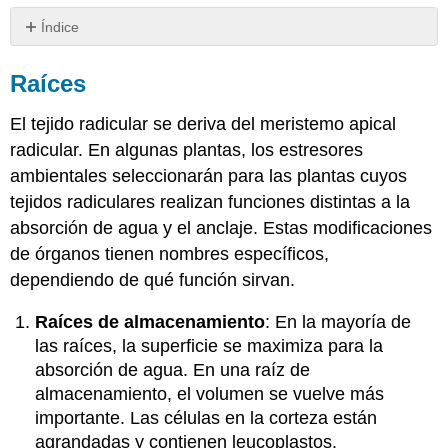
Índice
Raíces
Raíces
Tallos
Hojas
El tejido radicular se deriva del meristemo apical
Otras
adaptaciones
radicular. En algunas plantas, los estresores
de
ambientales seleccionarán para las plantas cuyos
plantas
tejidos radiculares realizan funciones distintas a la
Colaboradores
absorción de agua y el anclaje. Estas modificaciones
y
Atribuciones
de órganos tienen nombres específicos,
dependiendo de qué función sirvan.
Raíces de almacenamiento
: En la mayoría de
las raíces, la superficie se maximiza para la
absorción de agua. En una raíz de
almacenamiento, el volumen se vuelve más
importante. Las células en la corteza están
agrandadas y contienen leucoplastos.