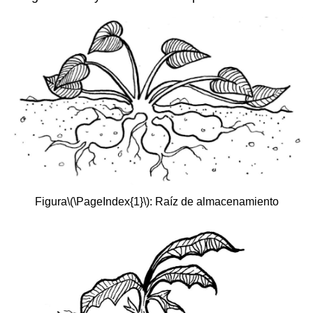
Figura
\(\PageIndex{1}\)
: Raíz de almacenamiento