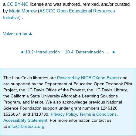
a
CC BY-NC
license and was authored, remixed, and/or curated
by
Maria Morrow
(
ASCCC Open Educational Resources
Initiative
) .
Volver arriba
10.2: Introducción
10.4: Determinación de modificaciones y funciones de la planta
The LibreTexts libraries are
Powered by NICE CXone Expert
and
are supported by the Department of Education Open Textbook Pilot
Project, the UC Davis Office of the Provost, the UC Davis Library,
the California State University Affordable Learning Solutions
Program, and Merlot. We also acknowledge previous National
Science Foundation support under grant numbers 1246120,
1525057, and 1413739.
Privacy Policy
.
Terms & Conditions
.
Accessibility Statement
. For more information contact us
at
info@libretexts.org
.