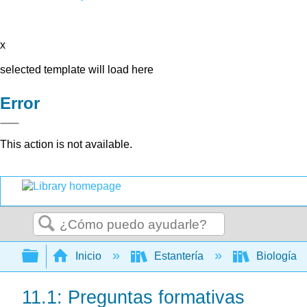
x
selected template will load here
Error
This action is not available.
Buscar
Expandir/contraer jerarquía global
Inicio
Estantería
Biología
11.1: Preguntas formativas