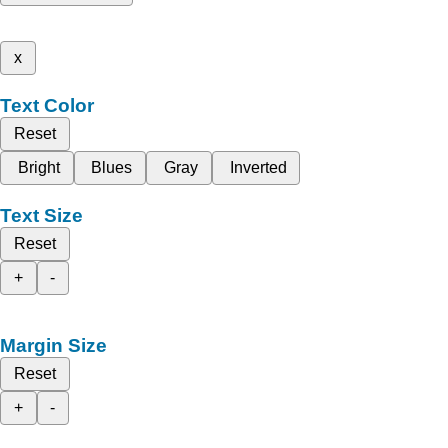
x
Text Color
Reset
Bright
Blues
Gray
Inverted
Text Size
Reset
+
-
Margin Size
Reset
+
-