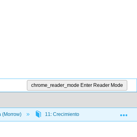
chrome_reader_mode
Enter Reader Mode
Exp
a (Morrow)
11: Crecimiento Secundario
11.1