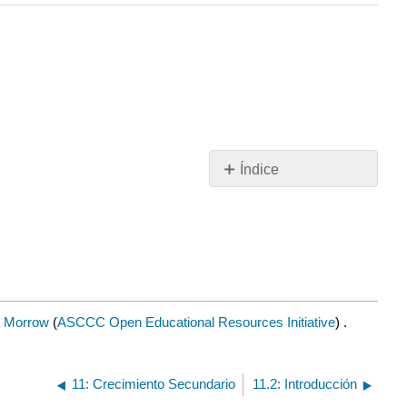
Índice
Colaboradores
y
Atribuciones
a Morrow
(
ASCCC Open Educational Resources Initiative
) .
11: Crecimiento Secundario
11.2: Introducción