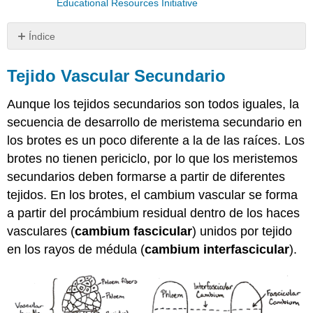
Educational Resources Initiative
Índice
Tejido
Vascular
Tejido Vascular Secundario
Secundario
Aunque los tejidos secundarios son todos iguales, la
Canales
de
secuencia de desarrollo de meristema secundario en
resina
los brotes es un poco diferente a la de las raíces. Los
Colaboradores
brotes no tienen periciclo, por lo que los meristemos
y
secundarios deben formarse a partir de diferentes
Atribuciones
tejidos. En los brotes, el cambium vascular se forma
a partir del procámbium residual dentro de los haces
vasculares (
cambium fascicular
) unidos por tejido
en los rayos de médula (
cambium interfascicular
).