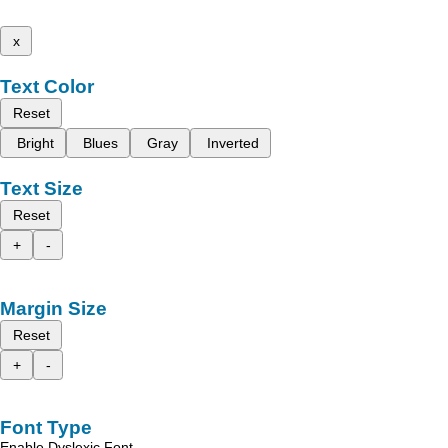
x
Text Color
Reset
Bright
Blues
Gray
Inverted
Text Size
Reset
+
-
Margin Size
Reset
+
-
Font Type
Enable Dyslexic Font