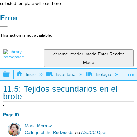
selected template will load here
Error
This action is not available.
chrome_reader_mode
Enter Reader
Mode
Expandir/contraer jerarquía global
Inicio
Estantería
Biología
Bo
11.5: Tejidos secundarios en el
brote
Page ID
Maria Morrow
College of the Redwoods
via
ASCCC Open