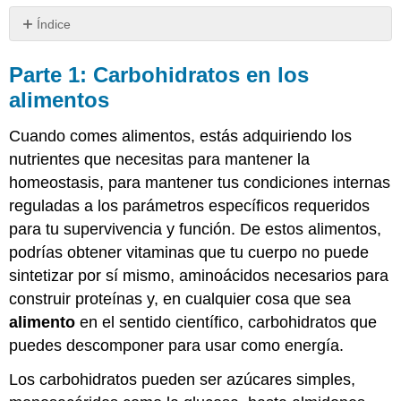
Índice
Parte
1:
Parte 1: Carbohidratos en los
Carbohidratos
alimentos
en
los
Cuando comes alimentos, estás adquiriendo los
alimentos
nutrientes que necesitas para mantener la
Parte
2:
homeostasis, para mantener tus condiciones internas
Convertir
reguladas a los parámetros específicos requeridos
carbohidratos
para tu supervivencia y función. De estos alimentos,
en
energía
podrías obtener vitaminas que tu cuerpo no puede
utilizable
sintetizar por sí mismo, aminoácidos necesarios para
Colaboradores
construir proteínas y, en cualquier cosa que sea
y
alimento
en el sentido científico, carbohidratos que
Atribuciones
puedes descomponer para usar como energía.
Los carbohidratos pueden ser azúcares simples,