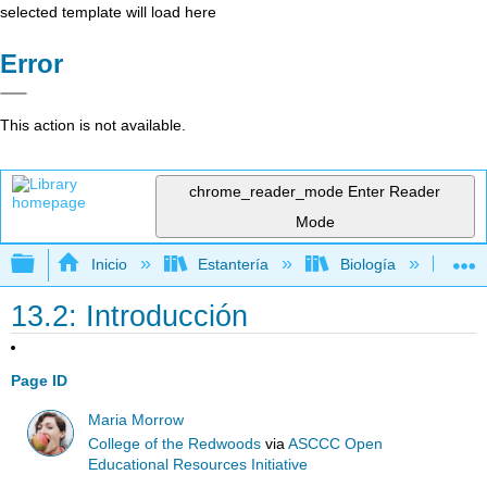
selected template will load here
Error
This action is not available.
chrome_reader_mode
Enter Reader
Mode
Expandir/contraer jerarquía global
Inicio
Estantería
Biología
Bo
13.2: Introducción
Page ID
Maria Morrow
College of the Redwoods
via
ASCCC Open
Educational Resources Initiative