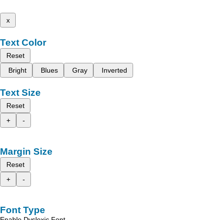
x
Text Color
Reset
Bright
Blues
Gray
Inverted
Text Size
Reset
+
-
Margin Size
Reset
+
-
Font Type
Enable Dyslexic Font