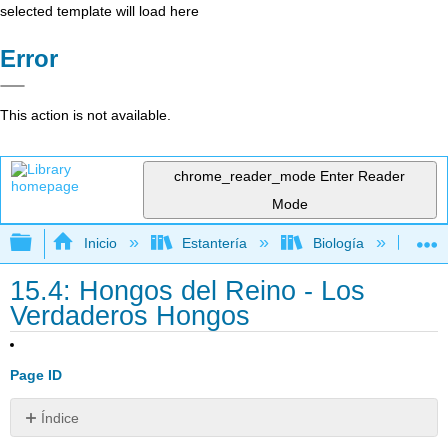
selected template will load here
Error
This action is not available.
chrome_reader_mode
Enter Reader
Mode
Expandir/contraer jerarquía global
Inicio
Estantería
Biología
Bo
15.4: Hongos del Reino - Los
Verdaderos Hongos
Page ID
Índice
Colaboradores