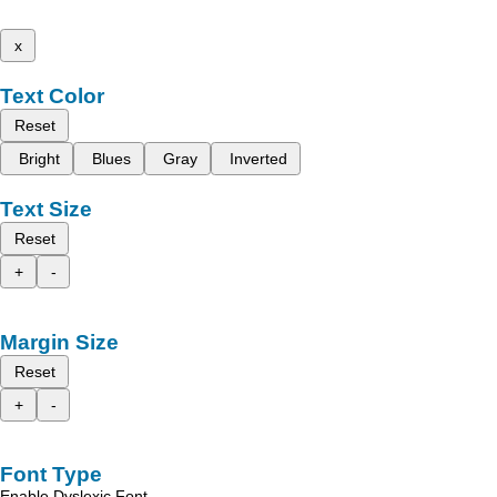
x
Text Color
Reset
Bright
Blues
Gray
Inverted
Text Size
Reset
+
-
Margin Size
Reset
+
-
Font Type
Enable Dyslexic Font