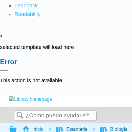
Feedback
Readability
x
selected template will load here
Error
This action is not available.
Buscar
Expandir/contraer jerarquía global
Inicio
Estantería
Biología