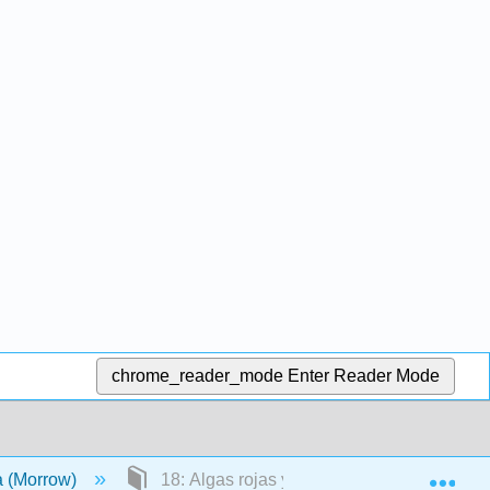
chrome_reader_mode
Enter Reader Mode
Exp
a (Morrow)
18: Algas rojas y verdes