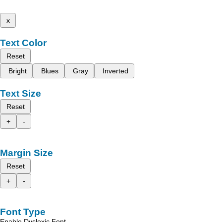
x
Text Color
Reset
Bright
Blues
Gray
Inverted
Text Size
Reset
+
-
Margin Size
Reset
+
-
Font Type
Enable Dyslexic Font