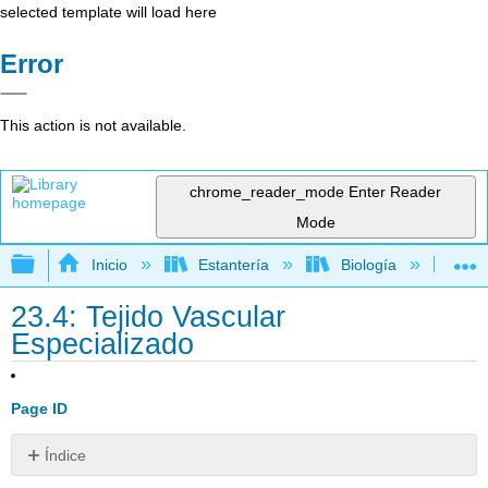
selected template will load here
Error
This action is not available.
chrome_reader_mode
Enter Reader
Mode
Expandir/contraer jerarquía global
Inicio
Estantería
Biología
Bo
23.4: Tejido Vascular
Especializado
Page ID
Índice
Colaboradores