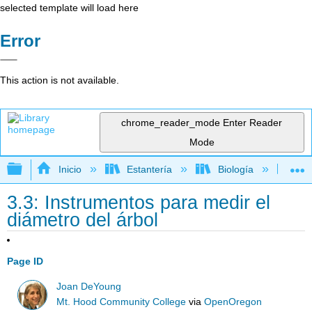
selected template will load here
Error
This action is not available.
chrome_reader_mode
Enter Reader
Mode
Expandir/contraer jerarquía global
Inicio
Estantería
Biología
Bo
3.3: Instrumentos para medir el
diámetro del árbol
Page ID
Joan DeYoung
Mt. Hood Community College
via
OpenOregon