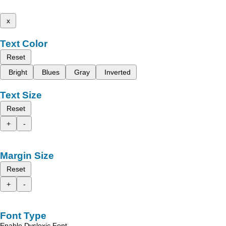
x
Text Color
Reset
Bright
Blues
Gray
Inverted
Text Size
Reset
+
-
Margin Size
Reset
+
-
Font Type
Enable Dyslexic Font