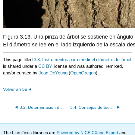
Figura 3.13. Una pinza de árbol se sostiene en ángulo r
El diámetro se lee en el lado izquierdo de la escala des
This page titled
3.3: Instrumentos para medir el diámetro del árbol
is shared under a
CC BY
license and was authored, remixed,
and/or curated by
Joan DeYoung
(
OpenOregon
) .
Volver arriba
3.2: Determinación del diámetro del árbol
3.4: Consejos de técnica de campo para medir el diámetro del árbol
The LibreTexts libraries are
Powered by NICE CXone Expert
and