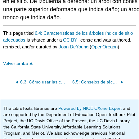
en el sitio. De izquierda a derecha: un árbol con conk
una parte superior deformada que indica daño; un árbol
tronco que indica daño.
This page titled
6.4: Características de los árboles índice de sitio
adecuados
is shared under a
CC BY
license and was authored,
remixed, and/or curated by
Joan DeYoung
(
OpenOregon
) .
Volver arriba
6.3: Cómo usar las curvas de índice del sitio
6.5: Consejos de técnicas de campo para determinar el índice del sitio
The LibreTexts libraries are
Powered by NICE CXone Expert
and
are supported by the Department of Education Open Textbook Pilot
Project, the UC Davis Office of the Provost, the UC Davis Library,
the California State University Affordable Learning Solutions
Program, and Merlot. We also acknowledge previous National