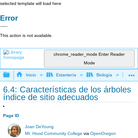
selected template will load here
Error
This action is not available.
chrome_reader_mode
Enter Reader
Mode
Expandir/contraer jerarquía global
Inicio
Estantería
Biología
Bo
6.4: Características de los árboles
índice de sitio adecuados
Page ID
Joan DeYoung
Mt. Hood Community College
via
OpenOregon