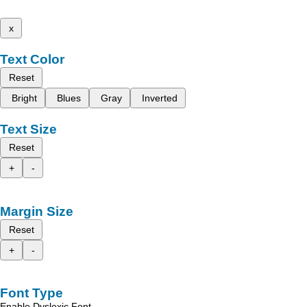
x
Text Color
Reset
Bright
Blues
Gray
Inverted
Text Size
Reset
+
-
Margin Size
Reset
+
-
Font Type
Enable Dyslexic Font