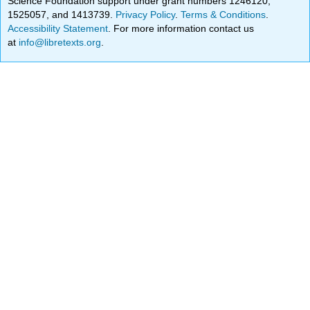
Science Foundation support under grant numbers 1246120,
1525057, and 1413739.
Privacy Policy
.
Terms & Conditions
.
Accessibility Statement
. For more information contact us
at
info@libretexts.org
.