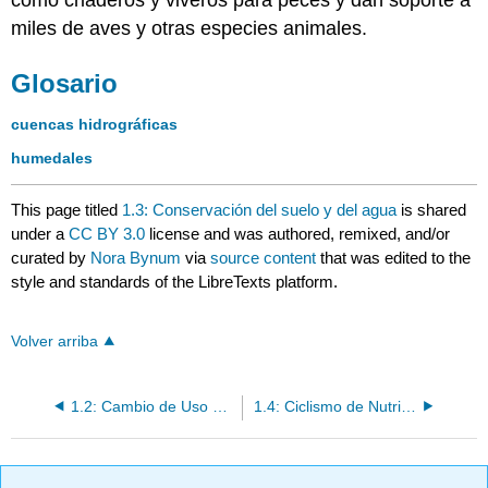
como criaderos y viveros para peces y dan soporte a
miles de aves y otras especies animales.
Glosario
cuencas hidrográficas
humedales
This page titled
1.3: Conservación del suelo y del agua
is shared
under a
CC BY 3.0
license and was authored, remixed, and/or
curated by
Nora Bynum
via
source content
that was edited to the
style and standards of the LibreTexts platform.
Volver arriba
1.2: Cambio de Uso de Suelo y Regulación Climática
1.4: Ciclismo de Nutrientes