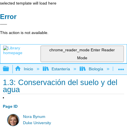
selected template will load here
Error
This action is not available.
chrome_reader_mode
Enter Reader
Mode
Expandir/contraer jerarquía global
Inicio
Estantería
Biología
Ec
1.3: Conservación del suelo y del
agua
Page ID
Nora Bynum
Duke University