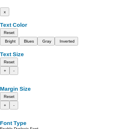
x
Text Color
Reset
Bright
Blues
Gray
Inverted
Text Size
Reset
+
-
Margin Size
Reset
+
-
Font Type
Enable Dyslexic Font