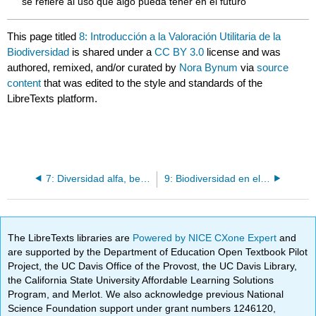
se refiere al uso que algo pueda tener en el futuro
This page titled
8: Introducción a la Valoración Utilitaria de la
Biodiversidad
is shared under a
CC BY 3.0
license and was
authored, remixed, and/or curated by
Nora Bynum
via
source
content
that was edited to the style and standards of the
LibreTexts platform.
7: Diversidad alfa, beta y gamma
9: Biodiversidad en el tiempo
The LibreTexts libraries are
Powered by NICE CXone Expert
and
are supported by the Department of Education Open Textbook Pilot
Project, the UC Davis Office of the Provost, the UC Davis Library,
the California State University Affordable Learning Solutions
Program, and Merlot. We also acknowledge previous National
Science Foundation support under grant numbers 1246120,