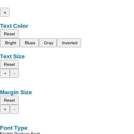
x
Text Color
Reset
Bright
Blues
Gray
Inverted
Text Size
Reset
+
-
Margin Size
Reset
+
-
Font Type
Enable Dyslexic Font