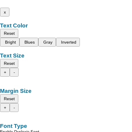
x
Text Color
Reset
Bright
Blues
Gray
Inverted
Text Size
Reset
+
-
Margin Size
Reset
+
-
Font Type
Enable Dyslexic Font