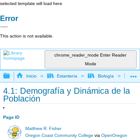
selected template will load here
Error
This action is not available.
chrome_reader_mode
Enter Reader
Mode
Expandir/contraer jerarquía global
Inicio
Estantería
Biología
Ec
4.1: Demografía y Dinámica de la
Población
Page ID
Matthew R. Fisher
Oregon Coast Community College
via
OpenOregon