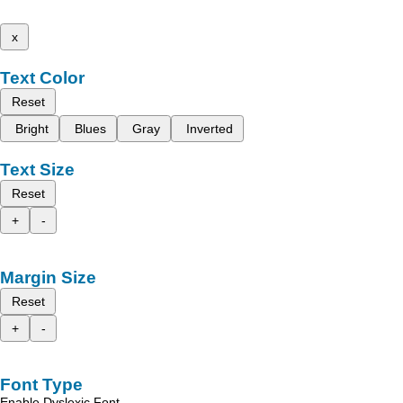
x
Text Color
Reset
Bright
Blues
Gray
Inverted
Text Size
Reset
+
-
Margin Size
Reset
+
-
Font Type
Enable Dyslexic Font