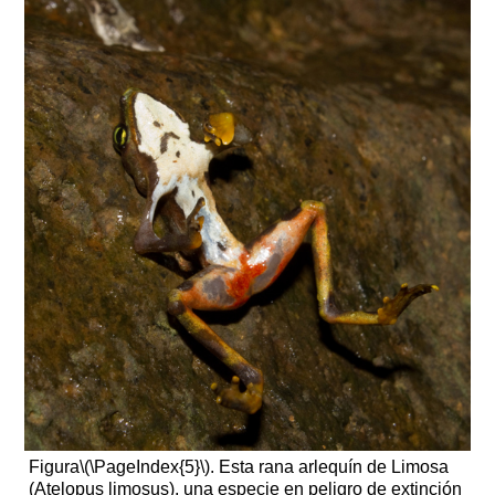
Figura
\(\PageIndex{5}\)
. Esta rana arlequín de Limosa
(Atelopus limosus), una especie en peligro de extinción