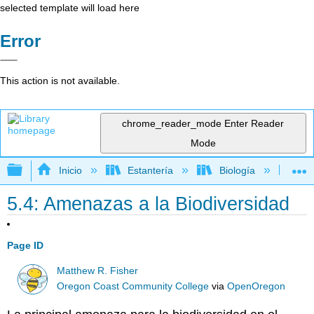
selected template will load here
Error
This action is not available.
chrome_reader_mode
Enter Reader
Mode
Expandir/contraer jerarquía global
Inicio
Estantería
Biología
Ec
5.4: Amenazas a la Biodiversidad
Page ID
Matthew R. Fisher
Oregon Coast Community College
via
OpenOregon