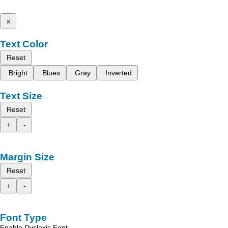
x
Text Color
Reset
Bright
Blues
Gray
Inverted
Text Size
Reset
+
-
Margin Size
Reset
+
-
Font Type
Enable Dyslexic Font