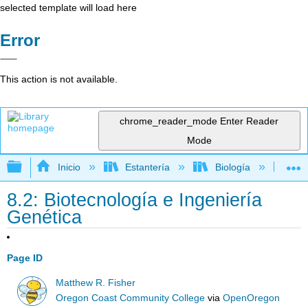
selected template will load here
Error
This action is not available.
chrome_reader_mode
Enter Reader
Mode
Expandir/contraer jerarquía global
Inicio
Estantería
Biología
Ec
8.2: Biotecnología e Ingeniería
Genética
Page ID
Matthew R. Fisher
Oregon Coast Community College
via
OpenOregon