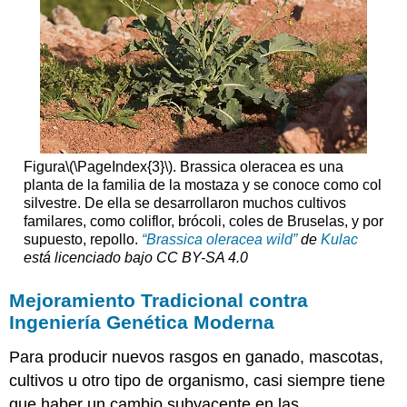
Figura
\(\PageIndex{3}\)
. Brassica oleracea es una
planta de la familia de la mostaza y se conoce como col
silvestre. De ella se desarrollaron muchos cultivos
familares, como coliflor, brócoli, coles de Bruselas, y por
supuesto, repollo.
“Brassica oleracea wild”
de
Kulac
está licenciado bajo
CC BY-SA 4.0
Mejoramiento Tradicional contra
Ingeniería Genética Moderna
Para producir nuevos rasgos en ganado, mascotas,
cultivos u otro tipo de organismo, casi siempre tiene
que haber un cambio subyacente en las