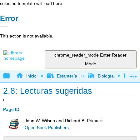
selected template will load here
Error
This action is not available.
chrome_reader_mode
Enter Reader
Mode
Expandir/contraer jerarquía global
Inicio
Estantería
Biología
Ec
2.8: Lecturas sugeridas
Page ID
John W. Wilson and Richard B. Primack
Open Book Publishers