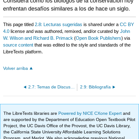
Considera cómo los biólogos de la conservación hoy
enfrentan desafíos similares a los de hace un siglo.
This page titled
2.8: Lecturas sugeridas
is shared under a
CC BY
4.0
license and was authored, remixed, and/or curated by
John
W. Wilson and Richard B. Primack
(
Open Book Publishers
) via
source content
that was edited to the style and standards of the
LibreTexts platform.
Volver arriba
2.7: Temas de Discusión
2.9: Bibliografía
The LibreTexts libraries are
Powered by NICE CXone Expert
and
are supported by the Department of Education Open Textbook Pilot
Project, the UC Davis Office of the Provost, the UC Davis Library,
the California State University Affordable Learning Solutions
Program, and Merlot. We also acknowledge previous National