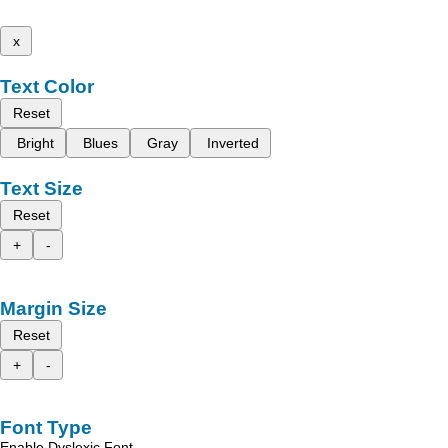
x
Text Color
Reset
Bright
Blues
Gray
Inverted
Text Size
Reset
+
-
Margin Size
Reset
+
-
Font Type
Enable Dyslexic Font