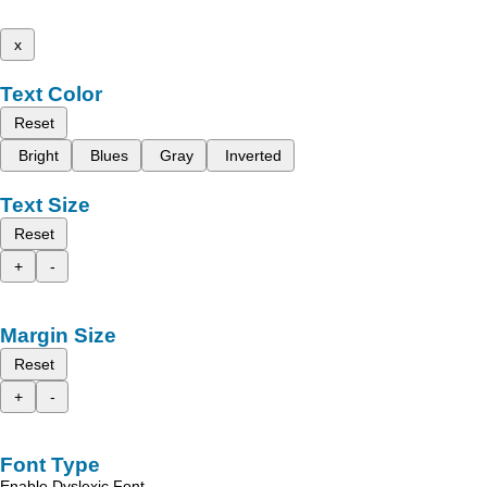
x
Text Color
Reset
Bright
Blues
Gray
Inverted
Text Size
Reset
+
-
Margin Size
Reset
+
-
Font Type
Enable Dyslexic Font