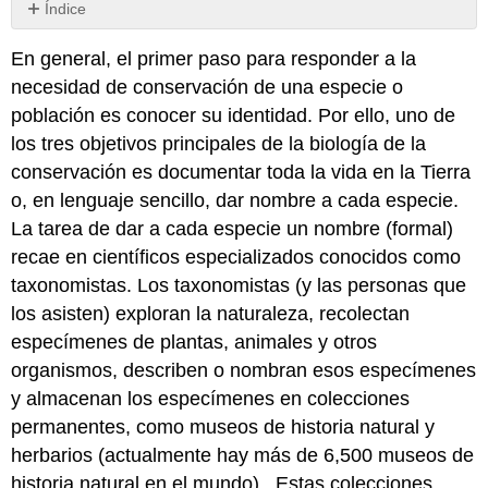
Índice
¿Qué
En general, el primer paso para responder a la
es
una
necesidad de conservación de una especie o
especie?
población es conocer su identidad. Por ello, uno de
Recuadro
los tres objetivos principales de la biología de la
3.1
conservación es documentar toda la vida en la Tierra
Encontrar
o, en lenguaje sencillo, dar nombre a cada especie.
una
Aguja
La tarea de dar a cada especie un nombre (formal)
en
recae en científicos especializados conocidos como
un
taxonomistas. Los taxonomistas (y las personas que
Pajar:
Monitoreo
los asisten) exploran la naturaleza, recolectan
de
especímenes de plantas, animales y otros
Especies
organismos, describen o nombran esos especímenes
Usando
eDNA
y almacenan los especímenes en colecciones
permanentes, como museos de historia natural y
herbarios (actualmente hay más de 6,500 museos de
historia natural en el mundo) . Estas colecciones