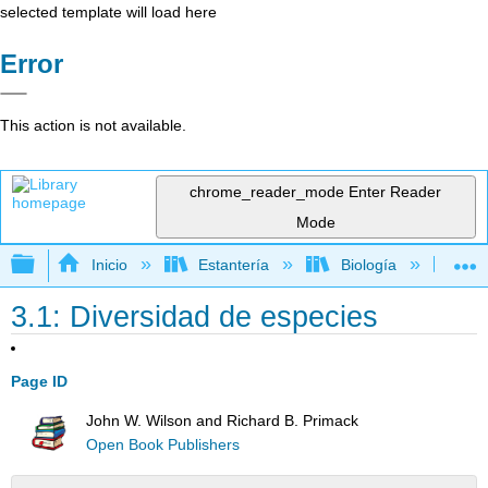
selected template will load here
Error
This action is not available.
chrome_reader_mode
Enter Reader
Mode
Expandir/contraer jerarquía global
Inicio
Estantería
Biología
Ec
3.1: Diversidad de especies
Page ID
John W. Wilson and Richard B. Primack
Open Book Publishers