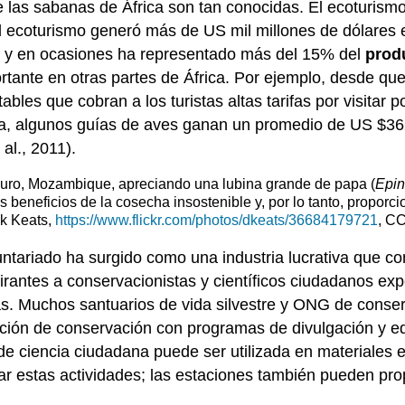
e las sabanas de África son tan conocidas. El ecoturism
 el ecoturismo generó más de US mil millones de dólares 
, y en ocasiones ha representado más del 15% del
produ
ante en otras partes de África. Por ejemplo, desde que 
les que cobran a los turistas altas tarifas por visitar 
a, algunos guías de aves ganan un promedio de US $362 
al., 2011).
ro, Mozambique, apreciando una lubina grande de papa (
Epin
 beneficios de la cosecha insostenible y, por lo tanto, proporci
ek Keats,
https://www.flickr.com/photos/dkeats/36684179721
, CC
luntariado ha surgido como una industria lucrativa que 
irantes a conservacionistas y científicos ciudadanos exp
idas. Muchos santuarios de vida silvestre y ONG de cons
ión de conservación con programas de divulgación y ed
s de ciencia ciudadana puede ser utilizada en materiales 
ar estas actividades; las estaciones también pueden pr