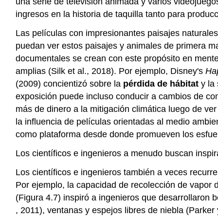
una serie de televisión animada y varios videojuego
ingresos en la historia de taquilla tanto para produc
Las películas con impresionantes paisajes naturales
puedan ver estos paisajes y animales de primera m
documentales se crean con este propósito en mente,
amplias (Silk et al., 2018). Por ejemplo, Disney's
Ha
(2009) concientizó sobre la
pérdida de hábitat
y la
exposición puede incluso conducir a cambios de co
más de dinero a la mitigación climática luego de ver
la influencia de películas orientadas al medio ambie
como plataforma desde donde promueven los esfuerzo
Los científicos e ingenieros a menudo buscan inspir
Los científicos e ingenieros también a veces recurr
Por ejemplo, la capacidad de recolección de vapor 
(Figura 4.7) inspiró a ingenieros que desarrollaron 
, 2011), ventanas y espejos libres de niebla (Parker