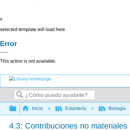
x
selected template will load here
Error
This action is not available.
Buscar
Expandir/contraer jerarquía global
Inicio
Estantería
Biología
4.3: Contribuciones no materiales