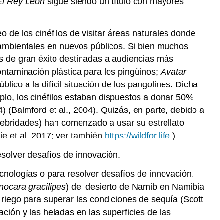
 El Rey León
sigue siendo un título con mayores
físicas
Apoyar
identidades
 de los cinéfilos de visitar áreas naturales donde
individuales
ambientales en nuevos públicos. Si bien muchos
y
s de gran éxito destinadas a audiencias más
grupales
taminación plástica para los pingüinos;
Avatar
lico a la difícil situación de los pangolines. Dicha
lo, los cinéfilos estaban dispuestos a donar 50%
) (Balmford et al., 2004). Quizás, en parte, debido a
elebridades) han comenzado a usar su estrellato
e et al. 2017; ver también
https://wildfor.life
).
esolver desafíos de innovación.
ecnologías o para resolver desafíos de innovación.
nocara
gracilipes
) del desierto de Namib en Namibia
e riego para superar las condiciones de sequía (Scott
ción y las heladas en las superficies de las