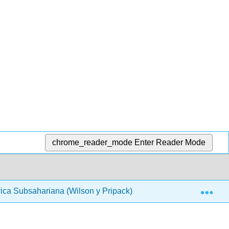
chrome_reader_mode
Enter Reader Mode
Exp
rica Subsahariana (Wilson y Pripack)
4: ¿Por qué deb