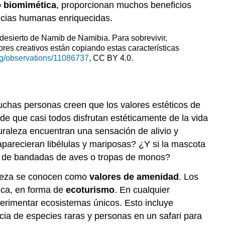
o
biomimética
, proporcionan muchos beneficios
ncias humanas enriquecidas.
desierto de Namib de Namibia. Para sobrevivir,
res creativos están copiando estas características
org/observations/11086737
, CC BY 4.0.
muchas personas creen que los valores estéticos de
de que casi todos disfrutan estéticamente de la vida
turaleza encuentran una sensación de alivio y
aparecieran libélulas y mariposas? ¿Y si la mascota
nos de bandadas de aves o tropas de monos?
raleza se conocen como
valores de amenidad
. Los
ica, en forma de
ecoturismo
. En cualquier
perimentar ecosistemas únicos. Esto incluye
cia de especies raras y personas en un safari para