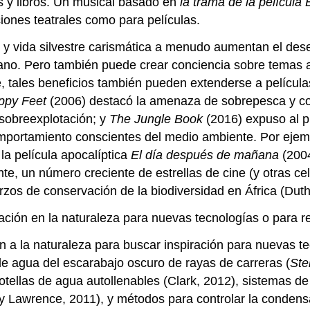
s y libros. Un musical basado en
la trama de la película
ciones teatrales como para películas.
 y vida silvestre carismática a menudo aumentan el deseo
ano. Pero también puede crear conciencia sobre temas 
 tales beneficios también pueden extenderse a película
ppy Feet
(2006) destacó la amenaza de sobrepesca y con
 sobreexplotación; y
The Jungle Book
(2016) expuso al púb
mportamiento conscientes del medio ambiente. Por ejemp
 la película apocalíptica
El día después de mañana
(2004
nte, un número creciente de estrellas de cine (y otras c
s de conservación de la biodiversidad en África (Duthi
ación en la naturaleza para nuevas tecnologías o para r
en a la naturaleza para buscar inspiración para nuevas t
de agua del escarabajo oscuro de rayas de carreras (
Ste
botellas de agua autollenables (Clark, 2012), sistemas d
 y Lawrence, 2011), y métodos para controlar la condensa