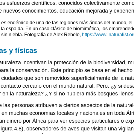
tros esfuerzos científicos, conocidos colectivamente com
 de nuevos conocimientos, educación mejorada y experie
 es endémico de una de las regiones más áridas del mundo, el 
 la espalda. En un caso clásico de biomimética, los emprendedo
 sin niebla. Fotografía de Alex Rebelo,
https://www.inaturalist.
s y físicas
aturaleza incentivan la protección de la biodiversidad, 
ara la conservación. Este principio se basa en el hecho 
las ciudades que son removidos superficialmente de la na
 contacto cercano con el mundo natural. Pero, ¿y si des
stir en la naturaleza? ¿Y si no hubiera más bosques lle
ue las personas atribuyen a ciertos aspectos de la natu
 en muchas economías locales y nacionales en toda Áfr
an dinero por África para ver especies particulares o ex
igura 4.8), observadores de aves que visitan una vigilan