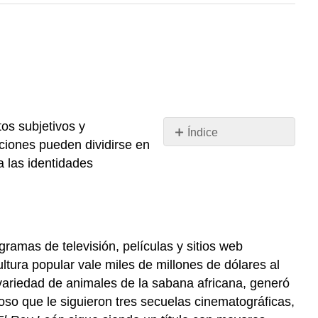
tos subjetivos y
Índice
uciones pueden dividirse en
Inspiración
a las identidades
y
apoyo
al
aprendizaje
Apoyo
gramas de televisión, películas y sitios web
a
ltura popular vale miles de millones de dólares al
las
experiencias
variedad de animales de la sabana africana, generó
psicológicas
oso que le siguieron tres secuelas cinematográficas,
y