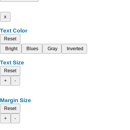
x
Text Color
Reset
Bright
Blues
Gray
Inverted
Text Size
Reset
+
-
Margin Size
Reset
+
-