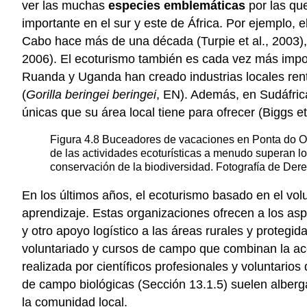
ver las muchas
especies emblemáticas
por las qu
importante en el sur y este de África. Por ejemplo,
Cabo hace más de una década (Turpie et al., 2003)
2006). El ecoturismo también es cada vez más import
Ruanda y Uganda han creado industrias locales rentab
(
Gorilla beringei beringei
, EN). Además, en Sudáfric
únicas que su área local tiene para ofrecer (Biggs et 
Figura 4.8
Buceadores de vacaciones en Ponta do Ou
de las actividades ecoturísticas a menudo superan los
conservación de la biodiversidad. Fotografía de Der
En los últimos años, el ecoturismo basado en el vo
aprendizaje. Estas organizaciones ofrecen a los asp
y otro apoyo logístico a las áreas rurales y proteg
voluntariado y cursos de campo que combinan la acc
realizada por científicos profesionales y voluntario
de campo biológicas (Sección 13.1.5) suelen alberg
la comunidad local.