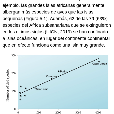
fragmentación
ejemplo, las grandes islas africanas generalmente
del
albergan más especies de aves que las islas
hábitat?
pequeñas (Figura 5.1). Además, 62 de las 79 (63%)
5.1.2
especies del África subsahariana que se extinguieron
¿Qué
son
en los últimos siglos (UICN, 2019) se han confinado
los
a islas oceánicas, en lugar del continente continental
efectos
que en efecto funciona como una isla muy grande.
de
borde?