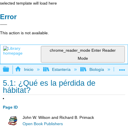
selected template will load here
Error
This action is not available.
chrome_reader_mode
Enter Reader
Mode
Expandir/contraer jerarquía global
Inicio
Estantería
Biología
Ec
5.1: ¿Qué es la pérdida de
hábitat?
Page ID
John W. Wilson and Richard B. Primack
Open Book Publishers