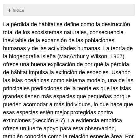
Índice
Recuadro
La pérdida de hábitat se define como la destrucción
5.1
La
total de los ecosistemas naturales, consecuencia
importancia
inevitable de la expansión de las poblaciones
de
humanas y de las actividades humanas. La teoría de
la
red
la biogeografía isleña (MacArthur y Wilson, 1967)
forestal
ofrece una buena explicación de por qué la pérdida
de
de hábitat impulsa la extinción de especies. Usando
Liberia
las islas oceánicas como sistema modelo, una de las
para
la
principales predicciones de la teoría es que las islas
supervivencia
grandes tienen más especies que pequeñas porque
del
pueden acomodar a más individuos, lo que hace que
hipopótamo
pigmeo
esas especies estén mejor protegidas contra
5.1.1
extinciones (Sección 8.7). La evidencia empírica
¿Qué
ofrece un fuerte apoyo para esta observación,
es
también conocida como la relación especie-área. Por
la