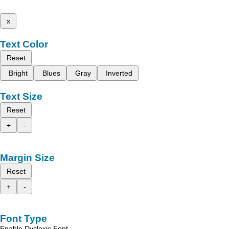
x
Text Color
Reset
Bright
Blues
Gray
Inverted
Text Size
Reset
+
-
Margin Size
Reset
+
-
Font Type
Enable Dyslexic Font