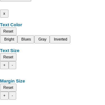
x
Text Color
Reset
Bright
Blues
Gray
Inverted
Text Size
Reset
+
-
Margin Size
Reset
+
-