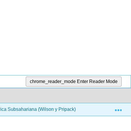
chrome_reader_mode
Enter Reader Mode
Exp
rica Subsahariana (Wilson y Pripack)
12: La biodivers