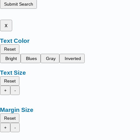
Submit Search
x
Text Color
Reset
Bright
Blues
Gray
Inverted
Text Size
Reset
+
-
Margin Size
Reset
+
-