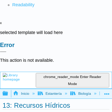
Readability
x
selected template will load here
Error
This action is not available.
chrome_reader_mode
Enter Reader
Mode
Expandir/contraer jerarquía global
Inicio
Estantería
Biología
Ec
13: Recursos Hídricos