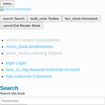
menu
search
Search
build_circle
Toolbar
fact_check
Homework
cancel
Exit Reader Mode
school
Campus Bookshelves
menu_book
Bookshelves
perm_media
Learning Objects
login
Login
how_to_reg
Request Instructor Account
hub
Instructor Commons
Search
Search this book