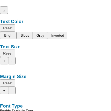
x
Text Color
Reset
Bright
Blues
Gray
Inverted
Text Size
Reset
+
-
Margin Size
Reset
+
-
Font Type
Enable Dyslexic Font