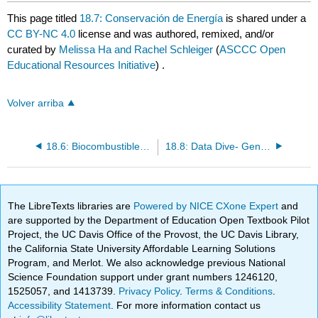
This page titled
18.7: Conservación de Energía
is shared under a
CC BY-NC 4.0
license and was authored, remixed, and/or
curated by
Melissa Ha and Rachel Schleiger
(
ASCCC Open
Educational Resources Initiative
) .
Volver arriba
18.6: Biocombustibles (Energía de Biomasa)
18.8: Data Dive- Generación Global de Energía Renovable
The LibreTexts libraries are
Powered by NICE CXone Expert
and
are supported by the Department of Education Open Textbook Pilot
Project, the UC Davis Office of the Provost, the UC Davis Library,
the California State University Affordable Learning Solutions
Program, and Merlot. We also acknowledge previous National
Science Foundation support under grant numbers 1246120,
1525057, and 1413739.
Privacy Policy
.
Terms & Conditions
.
Accessibility Statement
. For more information contact us