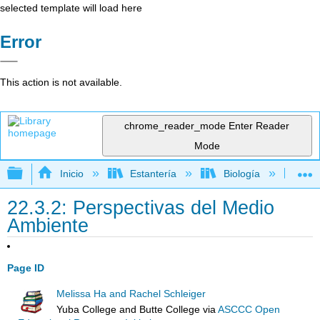
selected template will load here
Error
This action is not available.
chrome_reader_mode
Enter Reader
Mode
Expandir/contraer jerarquía global
Inicio
Estantería
Biología
Ec
22.3.2: Perspectivas del Medio
Ambiente
Page ID
Melissa Ha and Rachel Schleiger
Yuba College and Butte College
via
ASCCC Open