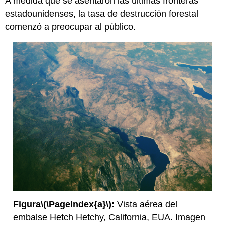
A medida que se asentaron las últimas fronteras
estadounidenses, la tasa de destrucción forestal
comenzó a preocupar al público.
Figura
\(\PageIndex{a}\)
:
Vista aérea del
embalse Hetch Hetchy, California, EUA. Imagen