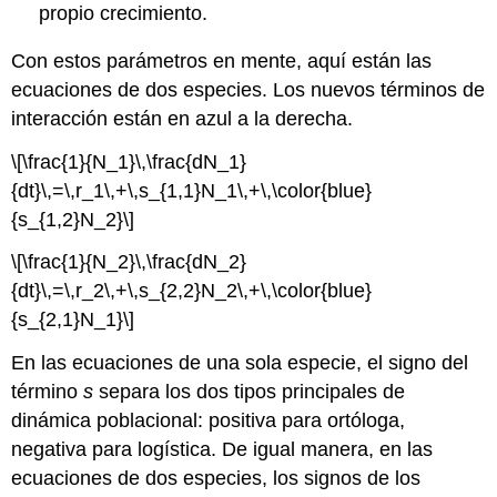
propio crecimiento.
Con estos parámetros en mente, aquí están las
ecuaciones de dos especies. Los nuevos términos de
interacción están en azul a la derecha.
\[\frac{1}{N_1}\,\frac{dN_1}
{dt}\,=\,r_1\,+\,s_{1,1}N_1\,+\,\color{blue}
{s_{1,2}N_2}\]
\[\frac{1}{N_2}\,\frac{dN_2}
{dt}\,=\,r_2\,+\,s_{2,2}N_2\,+\,\color{blue}
{s_{2,1}N_1}\]
En las ecuaciones de una sola especie, el signo del
término
s
separa los dos tipos principales de
dinámica poblacional: positiva para ortóloga,
negativa para logística. De igual manera, en las
ecuaciones de dos especies, los signos de los