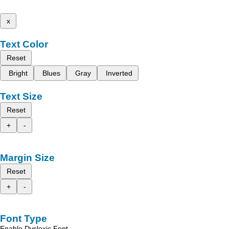
x
Text Color
Reset
Bright
Blues
Gray
Inverted
Text Size
Reset
+
-
Margin Size
Reset
+
-
Font Type
Enable Dyslexic Font