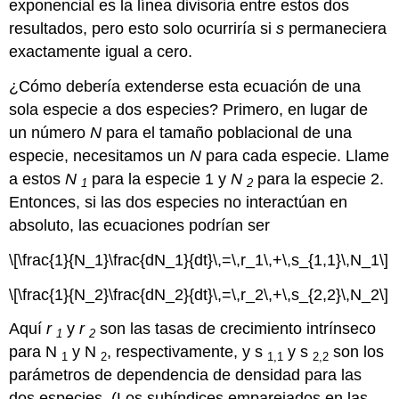
exponencial es la línea divisoria entre estos dos
resultados, pero esto solo ocurriría si
s
permaneciera
exactamente igual a cero.
¿Cómo debería extenderse esta ecuación de una
sola especie a dos especies? Primero, en lugar de
un número
N
para el tamaño poblacional de una
especie, necesitamos un
N
para cada especie. Llame
a estos
N
para la especie 1 y
N
para la especie 2.
1
2
Entonces, si las dos especies no interactúan en
absoluto, las ecuaciones podrían ser
\[\frac{1}{N_1}\frac{dN_1}{dt}\,=\,r_1\,+\,s_{1,1}\,N_1\]
\[\frac{1}{N_2}\frac{dN_2}{dt}\,=\,r_2\,+\,s_{2,2}\,N_2\]
Aquí
r
y
r
son las tasas de crecimiento intrínseco
1
2
para N
y N
, respectivamente, y s
y s
son los
1
2
1,1
2,2
parámetros de dependencia de densidad para las
dos especies. (Los subíndices emparejados en las