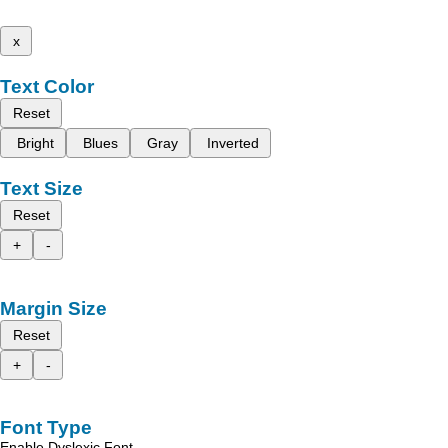
x
Text Color
Reset
Bright
Blues
Gray
Inverted
Text Size
Reset
+
-
Margin Size
Reset
+
-
Font Type
Enable Dyslexic Font