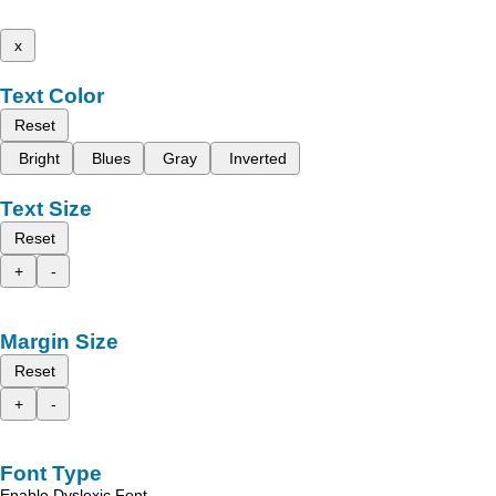
x
Text Color
Reset
Bright
Blues
Gray
Inverted
Text Size
Reset
+
-
Margin Size
Reset
+
-
Font Type
Enable Dyslexic Font