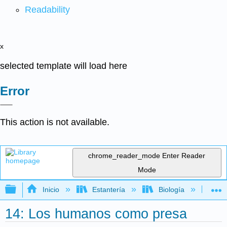
Readability
x
selected template will load here
Error
This action is not available.
chrome_reader_mode
Enter Reader
Mode
Expandir/contraer jerarquía global
Inicio
Estantería
Biología
Ec
14: Los humanos como presa