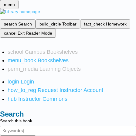
menu
search
Search
build_circle
Toolbar
fact_check
Homework
cancel
Exit Reader Mode
school
Campus Bookshelves
menu_book
Bookshelves
perm_media
Learning Objects
login
Login
how_to_reg
Request Instructor Account
hub
Instructor Commons
Search
Search this book