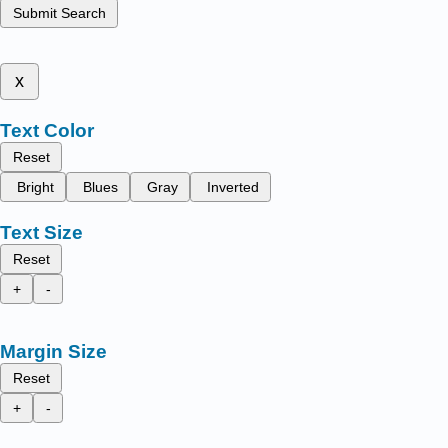
Submit Search
x
Text Color
Reset
Bright
Blues
Gray
Inverted
Text Size
Reset
+
-
Margin Size
Reset
+
-