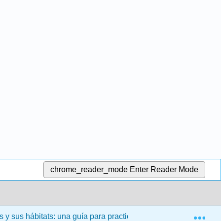
chrome_reader_mode
Enter Reader Mode
Exp
y sus hábitats: una guía para practicantes
1: Capítu