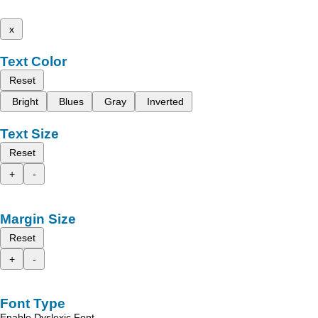
x
Text Color
Reset
Bright
Blues
Gray
Inverted
Text Size
Reset
+
-
Margin Size
Reset
+
-
Font Type
Enable Dyslexic Font