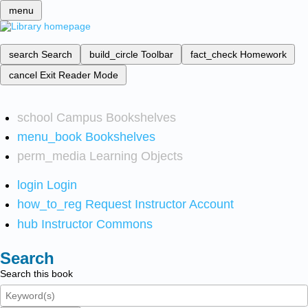
menu
search
Search
build_circle
Toolbar
fact_check
Homework
cancel
Exit Reader Mode
school
Campus Bookshelves
menu_book
Bookshelves
perm_media
Learning Objects
login
Login
how_to_reg
Request Instructor Account
hub
Instructor Commons
Search
Search this book