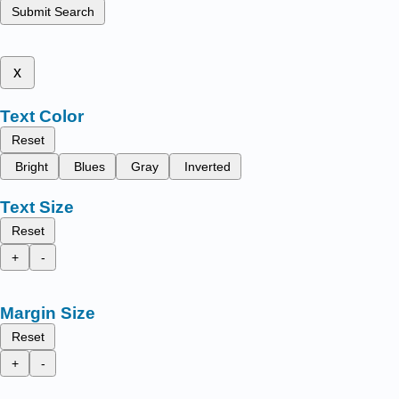
Submit Search
x
Text Color
Reset
Bright
Blues
Gray
Inverted
Text Size
Reset
+
-
Margin Size
Reset
+
-