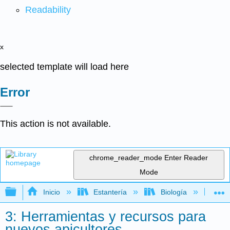
Readability
x
selected template will load here
Error
This action is not available.
chrome_reader_mode
Enter Reader
Mode
Expandir/contraer jerarquía global
Inicio
Estantería
Biología
Ec
3: Herramientas y recursos para
nuevos apicultores