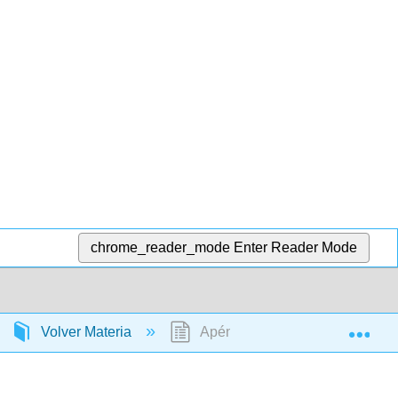
chrome_reader_mode
Enter Reader Mode
Exp
Volver Materia
Apéndice B- Referencias Histór