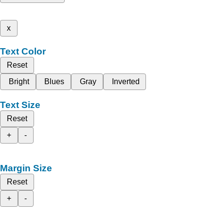
x
Text Color
Reset
Bright
Blues
Gray
Inverted
Text Size
Reset
+
-
Margin Size
Reset
+
-