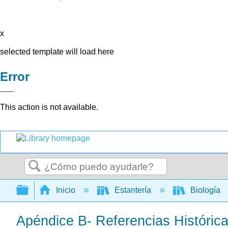
x
selected template will load here
Error
This action is not available.
Buscar
Expandir/contraer jerarquía global
Inicio
Estantería
Biología
Apéndice B- Referencias Históric