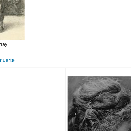
rray
muerte