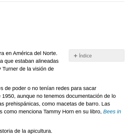
ra en América del Norte.
Índice
ra que estaban alineadas
Apicultura
 Turner de la visión de
y
afroamericanos
Apicultura
es de poder o no tenían redes para sacar
y
 de 1950, aunque no tenemos documentación de lo
estadounidenses
as prehispánicas, como macetas de barro. Las
de
eros como menciona Tammy Horn en su libro,
Bees in
origen
asiático
Francis
oria de la apicultura.
Huber