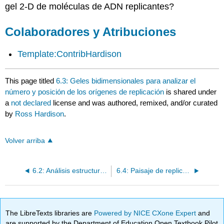
gel 2-D de moléculas de ADN replicantes?
Colaboradores y Atribuciones
Template:ContribHardison
This page titled
6.3: Geles bidimensionales para analizar el
número y posición de los orígenes de replicación
is shared under
a
not declared
license and was authored, remixed, and/or curated
by
Ross Hardison
.
Volver arriba
6.2: Análisis estructural de moléculas de ADN etiquetadas por pulsos
6.4: Paisaje de replicación en E. coli
The LibreTexts libraries are
Powered by NICE CXone Expert
and
are supported by the Department of Education Open Textbook Pilot