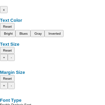
x
Text Color
Reset
Bright
Blues
Gray
Inverted
Text Size
Reset
+
-
Margin Size
Reset
+
-
Font Type
Enable Dyslexic Font