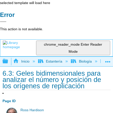
selected template will load here
Error
This action is not available.
chrome_reader_mode
Enter Reader
Mode
Expandir/contraer jerarquía global
Inicio
Estantería
Biología
Ge
6.3: Geles bidimensionales para
analizar el número y posición de
los orígenes de replicación
Page ID
Ross Hardison