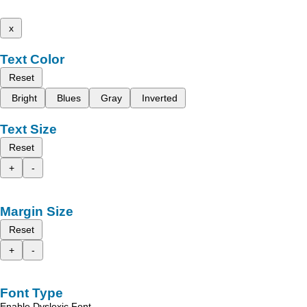
x
Text Color
Reset
Bright
Blues
Gray
Inverted
Text Size
Reset
+
-
Margin Size
Reset
+
-
Font Type
Enable Dyslexic Font