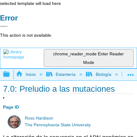
selected template will load here
Error
This action is not available.
chrome_reader_mode
Enter Reader
Mode
Expandir/contraer jerarquía global
Inicio
Estantería
Biología
Ge
7.0: Preludio a las mutaciones
Page ID
Ross Hardison
The Pennsylvania State University