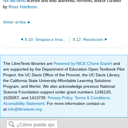
not declared
license and was authored, remixed, and/or curated
by
Ross Hardison
.
Volver arriba
8.10: Sinapsis e Invasión de Hilos Individuales
8.12: Resolución
The LibreTexts libraries are
Powered by NICE CXone Expert
and
are supported by the Department of Education Open Textbook Pilot
Project, the UC Davis Office of the Provost, the UC Davis Library,
the California State University Affordable Learning Solutions
Program, and Merlot. We also acknowledge previous National
Science Foundation support under grant numbers 1246120,
1525057, and 1413739.
Privacy Policy
.
Terms & Conditions
.
Accessibility Statement
. For more information contact us
at
info@libretexts.org
.