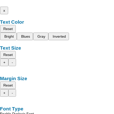
x
Text Color
Reset
Bright
Blues
Gray
Inverted
Text Size
Reset
+
-
Margin Size
Reset
+
-
Font Type
Enable Dyslexic Font