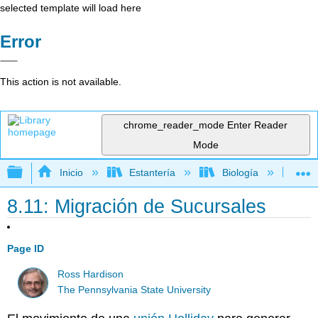
selected template will load here
Error
This action is not available.
chrome_reader_mode
Enter Reader
Mode
Expandir/contraer jerarquía global
Inicio
Estantería
Biología
Ge
8.11: Migración de Sucursales
Page ID
Ross Hardison
The Pennsylvania State University