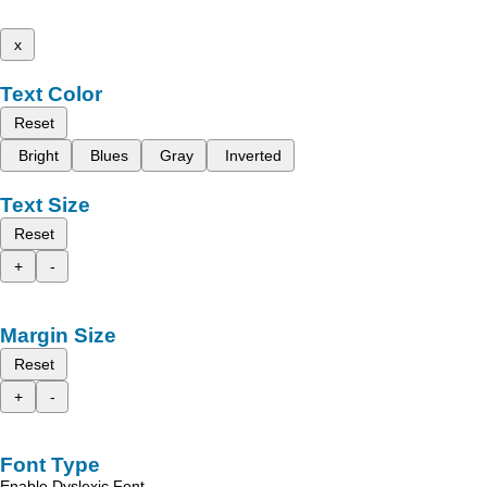
x
Text Color
Reset
Bright
Blues
Gray
Inverted
Text Size
Reset
+
-
Margin Size
Reset
+
-
Font Type
Enable Dyslexic Font