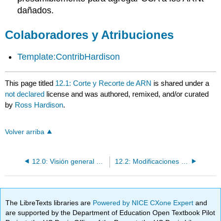
dañados.
Colaboradores y Atribuciones
Template:ContribHardison
This page titled
12.1: Corte y Recorte de ARN
is shared under a
not declared
license and was authored, remixed, and/or curated
by
Ross Hardison
.
Volver arriba
12.0: Visión general del procesamiento de ARN
12.2: Modificaciones en los extremos 5' y 3' del ARNm
The LibreTexts libraries are
Powered by NICE CXone Expert
and
are supported by the Department of Education Open Textbook Pilot