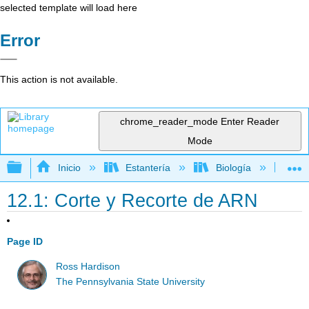
selected template will load here
Error
This action is not available.
chrome_reader_mode
Enter Reader
Mode
Expandir/contraer jerarquía global
Inicio
Estantería
Biología
Ge
12.1: Corte y Recorte de ARN
Page ID
Ross Hardison
The Pennsylvania State University