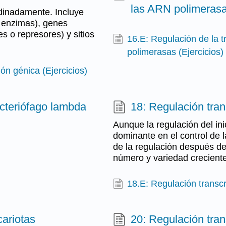
las ARN polimeras
dinadamente. Incluye
n enzimas), genes
s o represores) y sitios
16.E: Regulación de la t
polimerasas (Ejercicios)
ión génica (Ejercicios)
acteriófago lambda
18: Regulación tran
Aunque la regulación del ini
dominante en el control de 
de la regulación después de
número y variedad crecient
18.E: Regulación transcri
cariotas
20: Regulación tran