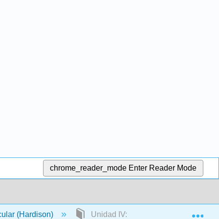
chrome_reader_mode
Enter Reader Mode
Exp
cular (Hardison)
Unidad IV: Regulación de la Expresi