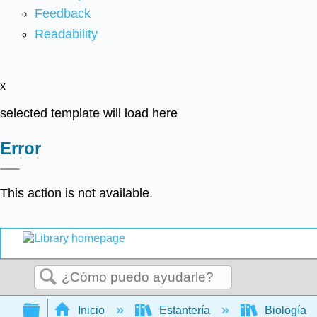
Feedback
Readability
x
selected template will load here
Error
This action is not available.
Buscar
Expandir/contraer jerarquía global
Inicio
Estantería
Biología