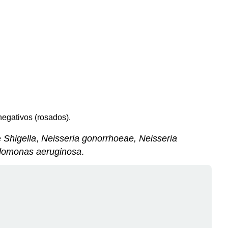
egativos (rosados).
e
Shigella
,
Neisseria gonorrhoeae, Neisseria
omonas aeruginosa
.