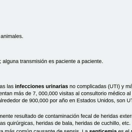
 animales.
te; alguna transmisión es paciente a paciente.
das las
infecciones urinarias
no complicadas (UTI) y más
entan más de 7, 000,000 visitas al consultorio médico al
 alrededor de 900,000 por año en Estados Unidos, son U
mente resultado de contaminación fecal de heridas exte
as quirúrgicas, heridas de bala, heridas de cuchillo, etc.
iva más común causante de sepsis. La
septicemia
es el 