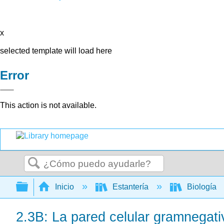
x
selected template will load here
Error
This action is not available.
Buscar
Expandir/contraer jerarquía global
Inicio
Estantería
Biología
2.3B: La pared celular gramnegati