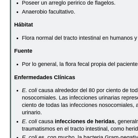
Poseer un arreglo peririco de flagelos.
Anaerobio facultativo.
Hábitat
Flora normal del tracto intestinal en humanos y
Fuente
Por lo general, la flora fecal propia del pacien
Enfermedades Clínicas
E. coli
causa alrededor del 80 por ciento de to
nosocomiales. Las infecciones urinarias repres
ciento de todas las infecciones nosocomiales,
urinario.
E. coli
causa
infecciones de heridas
, general
traumatismos en el tracto intestinal, como herid
E. coli
es, con mucho, la bacteria Gram-negat