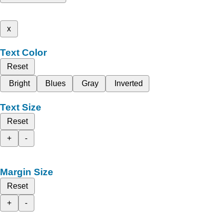
x
Text Color
Reset
Bright
Blues
Gray
Inverted
Text Size
Reset
+
-
Margin Size
Reset
+
-