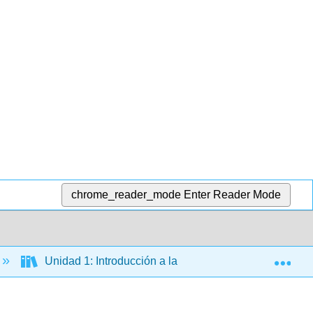
chrome_reader_mode
Enter Reader Mode
Exp
Unidad 1: Introducción a la Microbiología y Anatomía 