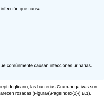
a infección que causa.
 que comúnmente causan infecciones urinarias.
eptidoglicano, las bacterias Gram-negativas son
parecen rosadas (Figura
\(\PageIndex{2}\)
B.1).