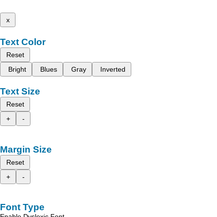
x
Text Color
Reset
Bright
Blues
Gray
Inverted
Text Size
Reset
+
-
Margin Size
Reset
+
-
Font Type
Enable Dyslexic Font