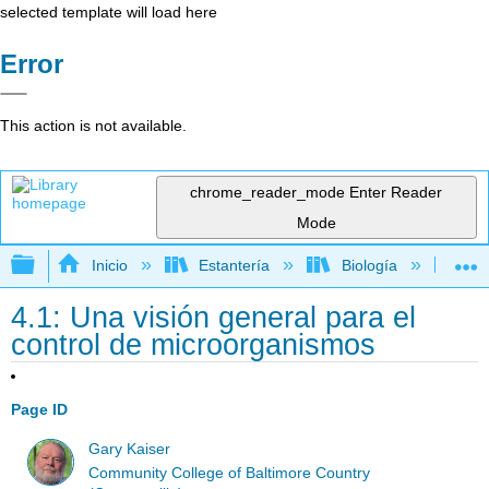
selected template will load here
Error
This action is not available.
chrome_reader_mode
Enter Reader
Mode
Expandir/contraer jerarquía global
Inicio
Estantería
Biología
Mic
4.1: Una visión general para el
control de microorganismos
Page ID
Gary Kaiser
Community College of Baltimore Country