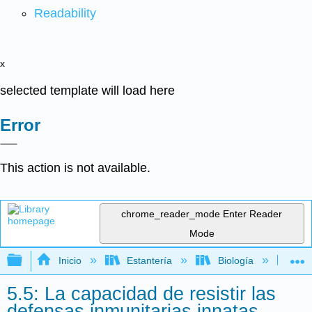
Readability
x
selected template will load here
Error
This action is not available.
chrome_reader_mode
Enter Reader
Mode
Expandir/contraer jerarquía global
Inicio
Estantería
Biología
Mic
5.5: La capacidad de resistir las
defensas inmunitarias innatas