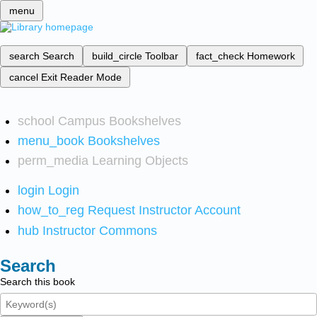
menu
search
Search
build_circle
Toolbar
fact_check
Homework
cancel
Exit Reader Mode
school
Campus Bookshelves
menu_book
Bookshelves
perm_media
Learning Objects
login
Login
how_to_reg
Request Instructor Account
hub
Instructor Commons
Search
Search this book