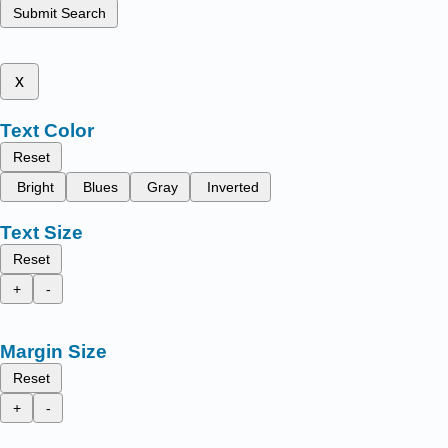
Submit Search
x
Text Color
Reset
Bright
Blues
Gray
Inverted
Text Size
Reset
+
-
Margin Size
Reset
+
-