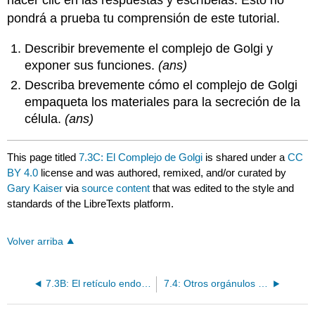
hacer clic en las respuestas y escríbelas. Esto no
pondrá a prueba tu comprensión de este tutorial.
Describir brevemente el complejo de Golgi y
exponer sus funciones.
(ans)
Describa brevemente cómo el complejo de Golgi
empaqueta los materiales para la secreción de la
célula.
(ans)
This page titled
7.3C: El Complejo de Golgi
is shared under a
CC
BY 4.0
license and was authored, remixed, and/or curated by
Gary Kaiser
via
source content
that was edited to the style and
standards of the LibreTexts platform.
Volver arriba
7.3B: El retículo endoplásmico
7.4: Otros orgánulos internos unidos a membrana