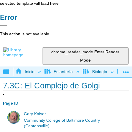
selected template will load here
Error
This action is not available.
chrome_reader_mode
Enter Reader
Mode
Expandir/contraer jerarquía global
Inicio
Estantería
Biología
Mic
7.3C: El Complejo de Golgi
Page ID
Gary Kaiser
Community College of Baltimore Country
(Cantonsville)