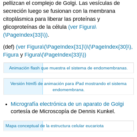
pellizcan el complejo de Golgi. Las vesículas de
secreción luego se fusionan con la membrana
citoplásmica para liberar las proteínas y
glicoproteínas de la célula
(ver Figura
\
(\PageIndex{33}\)
)
.
(def)
(ver Figura
\(\PageIndex{31}\)
\(\PageIndex{30}\)
,
Figura
y
Figura
\(\PageIndex{33}\)
)
Animación flash que muestra el sistema de endomembranas.
Versión html5 de animación para iPad mostrando el sistema
endomembrana.
Micrografía electrónica de un aparato de Golgi
cortesía de Microscopía de Dennis Kunkel
.
Mapa conceptual de la estructura celular eucariota