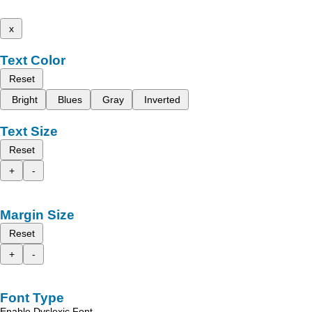
x
Text Color
Reset
Bright
Blues
Gray
Inverted
Text Size
Reset
+
-
Margin Size
Reset
+
-
Font Type
Enable Dyslexic Font