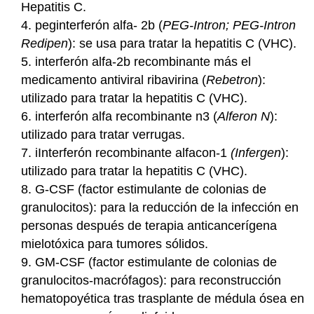
Hepatitis C.
4. peginterferón alfa- 2b (
PEG-Intron; PEG-Intron
Redipen
):
se usa para tratar la hepatitis C (VHC).
5. interferón alfa-2b recombinante más el
medicamento antiviral ribavirina (
Rebetron
):
utilizado para tratar la hepatitis C (VHC).
6. interferón alfa recombinante n3 (
Alferon N
):
utilizado para tratar verrugas.
7. iInterferón recombinante alfacon-1
(Infergen
):
utilizado para tratar la hepatitis C (VHC).
8. G-CSF (factor estimulante de colonias de
granulocitos): para la reducción de la infección en
personas después de terapia anticancerígena
mielotóxica para tumores sólidos.
9. GM-CSF (factor estimulante de colonias de
granulocitos-macrófagos): para reconstrucción
hematopoyética tras trasplante de médula ósea en