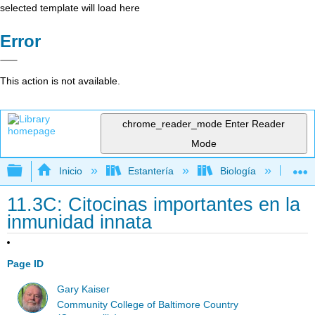
selected template will load here
Error
This action is not available.
chrome_reader_mode
Enter Reader
Mode
Expandir/contraer jerarquía global
Inicio
Estantería
Biología
Mic
11.3C: Citocinas importantes en la
inmunidad innata
Page ID
Gary Kaiser
Community College of Baltimore Country