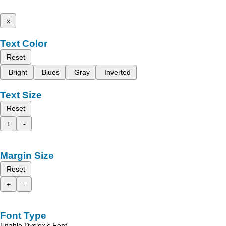
x
Text Color
Reset
Bright
Blues
Gray
Inverted
Text Size
Reset
+
-
Margin Size
Reset
+
-
Font Type
Enable Dyslexic Font