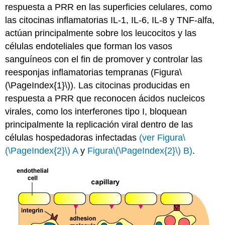
respuesta a PRR en las superficies celulares, como
las citocinas inflamatorias IL-1, IL-6, IL-8 y TNF-alfa,
actúan principalmente sobre los leucocitos y las
células endoteliales que forman los vasos
sanguíneos con el fin de promover y controlar las
reesponjas inflamatorias tempranas
(Figura
\
(\PageIndex{1}\)
). Las
citocinas producidas en
respuesta a PRR que reconocen ácidos nucleicos
virales, como los interferones tipo I, bloquean
principalmente la replicación viral dentro de las
células hospedadoras infectadas
(ver Figura
\
(\PageIndex{2}\)
A
y
Figura
\(\PageIndex{2}\)
B)
.