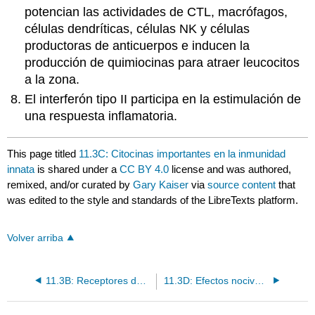
potencian las actividades de CTL, macrófagos,
células dendríticas, células NK y células
productoras de anticuerpos e inducen la
producción de quimiocinas para atraer leucocitos
a la zona.
El interferón tipo II participa en la estimulación de
una respuesta inflamatoria.
This page titled
11.3C: Citocinas importantes en la inmunidad
innata
is shared under a
CC BY 4.0
license and was authored,
remixed, and/or curated by
Gary Kaiser
via
source content
that
was edited to the style and standards of the LibreTexts platform.
Volver arriba
11.3B: Receptores de Reconocimiento de Patrones (PRR)
11.3D: Efectos nocivos asociados con respuestas anormales de receptores de reconocimiento de patrones, variaciones en las vías de señalización inmune innatas y