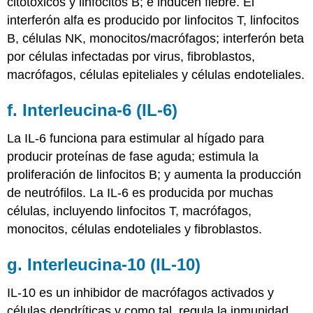
citotóxicos y linfocitos B; e inducen fiebre. El
interferón alfa es producido por linfocitos T, linfocitos
B, células NK, monocitos/macrófagos; interferón beta
por células infectadas por virus, fibroblastos,
macrófagos, células epiteliales y células endoteliales.
f. Interleucina-6 (IL-6)
La
IL-6 funciona para estimular al hígado para
producir proteínas de fase aguda; estimula la
proliferación de linfocitos B; y aumenta la producción
de neutrófilos. La IL-6 es producida por muchas
células, incluyendo linfocitos T, macrófagos,
monocitos, células endoteliales y fibroblastos.
g. Interleucina-10 (IL-10)
IL-10 es un inhibidor de macrófagos activados y
células dendríticas y como tal, regula la inmunidad