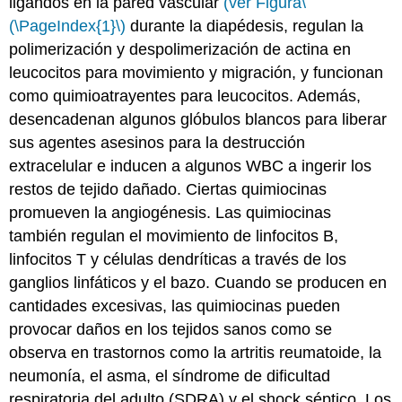
ligandos en la pared vascular
(ver Figura
\
(\PageIndex{1}\)
durante la diapédesis, regulan la
polimerización y despolimerización de actina en
leucocitos para movimiento y migración, y funcionan
como quimioatrayentes para leucocitos. Además,
desencadenan algunos glóbulos blancos para liberar
sus agentes asesinos para la destrucción
extracelular e inducen a algunos WBC a ingerir los
restos de tejido dañado. Ciertas quimiocinas
promueven la angiogénesis. Las quimiocinas
también regulan el movimiento de linfocitos B,
linfocitos T y células dendríticas a través de los
ganglios linfáticos y el bazo. Cuando se producen en
cantidades excesivas, las quimiocinas pueden
provocar daños en los tejidos sanos como se
observa en trastornos como la artritis reumatoide, la
neumonía, el asma, el síndrome de dificultad
respiratoria del adulto (SDRA) y el shock séptico. Los