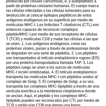
producido por células cancerosas, e. y autopéptidos a
partir de proteínas celulares humanas. El cuerpo marca
las células infectadas y las células tumorales para su
destrucción al colocar epítopos peptídicos de estos
antígenos endógenos en su superficie por medio de
moléculas MHC-I. Los linfocitos T citotóxicos (CTL) son
entonces capaces de reconocer complejos
péptido/MHC-I por medio de sus receptores de células
T (TCR) y moléculas CD8 y matar las células a las que
se unen. 1. Los antígenos endógenos, como las
proteínas virales, pasan a través de proteasomas donde
se degradan en una serie de péptidos. 2. Los péptidos
son transportados al retículo endoplásmico rugoso (ER)
por una proteína transportadora llamada TAP. 3. Los
péptidos luego se unen a los surcos de moléculas
MHC-I recién sintetizadas. 4. El retículo endoplásmico
transporta las moléculas MHC-I con péptidos unidos al
complejo de Golgi. 5. El complejo de Golgi, a su vez,
transporta los complejos MHC-I/péptido a través de una
vesícula exocítica a la membrana citoplásmica donde
se anclan. Aquí, el péptido y los complejos MHC-
I/péptido pueden ser reconocidos por CTL por medio de
TCR y moléculas CD8 que tienen una forma