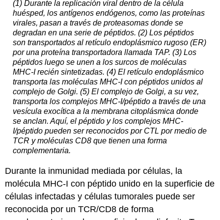
(1) Durante la replicación viral dentro de la célula
huésped, los antígenos endógenos, como las proteínas
virales, pasan a través de proteasomas donde se
degradan en una serie de péptidos. (2) Los péptidos
son transportados al retículo endoplásmico rugoso (ER)
por una proteína transportadora llamada TAP. (3) Los
péptidos luego se unen a los surcos de moléculas
MHC-I recién sintetizadas. (4) El retículo endoplásmico
transporta las moléculas MHC-I con péptidos unidos al
complejo de Golgi. (5) El complejo de Golgi, a su vez,
transporta los complejos MHC-I/péptido a través de una
vesícula exocítica a la membrana citoplásmica donde
se anclan. Aquí, el péptido y los complejos MHC-
I/péptido pueden ser reconocidos por CTL por medio de
TCR y moléculas CD8 que tienen una forma
complementaria.
Durante la inmunidad mediada por células, la
molécula MHC-I con péptido unido en la superficie de
células infectadas y células tumorales puede ser
reconocida por un TCR/CD8 de forma