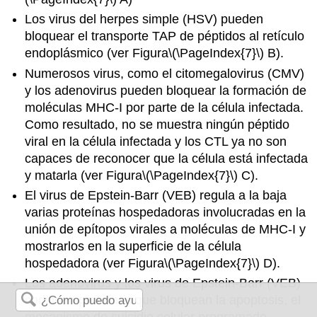
Los virus del herpes simple (HSV) pueden
bloquear el transporte TAP de péptidos al retículo
endoplásmico (ver Figura
\(\PageIndex{7}\)
B).
Numerosos virus, como el citomegalovirus (CMV)
y los adenovirus pueden bloquear la formación de
moléculas MHC-I por parte de la célula infectada.
Como resultado, no se muestra ningún péptido
viral en la célula infectada y los CTL ya no son
capaces de reconocer que la célula está infectada
y matarla (ver Figura
\(\PageIndex{7}\)
C).
El
virus de Epstein-Barr (VEB) regula a la baja
varias proteínas hospedadoras involucradas en la
unión de epítopos virales a moléculas de MHC-I y
mostrarlos en la superficie de la célula
hospedadora (ver Figura
\(\PageIndex{7}\)
D).
Los adenovirus y los virus de Epstein-Barr (VEB)
codifican proteínas que bloquean la apoptosis, el