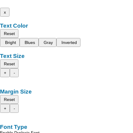
x
Text Color
Reset
Bright
Blues
Gray
Inverted
Text Size
Reset
+
-
Margin Size
Reset
+
-
Font Type
Enable Dyslexic Font