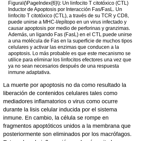
Figura
\(\PageIndex{6}\)
:
Un linfocito T citotóxico (CTL)
Inductor de Apoptosis por Interacción Fas/FasL. Un
linfocito T citotóxico (CTL), a través de su TCR y CD8,
puede unirse a MHC-I/epítopo en un virus infectado y
causar apoptosis por medio de perforinas y granzimas.
Además, un ligando Fas (FasL) en el CTL puede unirse
a una molécula de Fas en la superficie de muchos tipos
celulares
y activar las enzimas que conducen a la
apoptosis.
Lo más probable es que este mecanismo se
utilice para eliminar los linfocitos efectores una vez que
ya no sean necesarios después de una respuesta
inmune adaptativa.
La muerte por apoptosis no da como resultado la
liberación de contenidos celulares tales como
mediadores inflamatorios o virus como ocurre
durante la lisis celular inducida por el sistema
inmune.
En cambio, la célula se rompe en
fragmentos apoptóticos unidos a la membrana que
posteriormente son eliminados por los macrófagos.