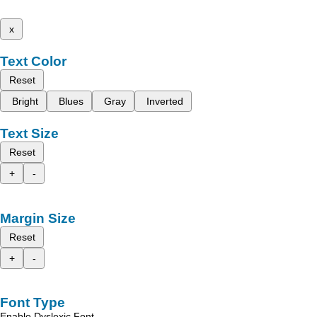
x
Text Color
Reset
Bright
Blues
Gray
Inverted
Text Size
Reset
+
-
Margin Size
Reset
+
-
Font Type
Enable Dyslexic Font