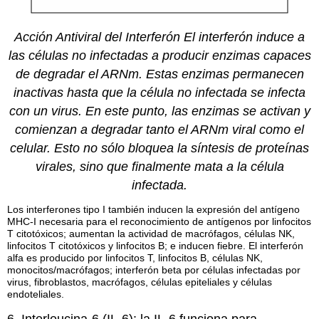
Acción Antiviral del Interferón El interferón induce a
las células no infectadas a producir enzimas capaces
de degradar el ARNm. Estas enzimas permanecen
inactivas hasta que la célula no infectada se infecta
con un virus. En este punto, las enzimas se activan y
comienzan a degradar tanto el ARNm viral como el
celular. Esto
no sólo bloquea la síntesis de proteínas
virales, sino que finalmente mata a la célula
infectada.
Los interferones
tipo I
también inducen
la
expresión del antígeno
MHC-I necesaria para el reconocimiento de antígenos por
linfocitos
T citotóxicos; aumentan la actividad de macrófagos, células NK
,
linfocitos T citotóxicos y linfocitos B; e inducen fiebre. El interferón
alfa es producido por linfocitos T, linfocitos B, células NK,
monocitos/macrófagos; interferón beta por células infectadas por
virus, fibroblastos, macrófagos, células epiteliales y células
endoteliales.
6. Interleucina-6 (IL-6): la IL-6 funciona para