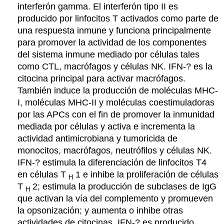
interferón gamma. El interferón tipo II es
producido por linfocitos T activados como parte de
una respuesta inmune y funciona principalmente
para promover la actividad de los componentes
del sistema inmune mediado por células tales
como CTL, macrófagos y células NK.
IFN-? es la
citocina principal para activar macrófagos.
También induce la producción de moléculas MHC-
I, moléculas MHC-II y moléculas coestimuladoras
por las APCs con el fin de promover la inmunidad
mediada por células y activa e incrementa la
actividad antimicrobiana y tumoricida de
monocitos, macrófagos, neutrófilos y células NK.
IFN-
?
estimula la diferenciación de linfocitos T4
en células T
1 e inhibe la proliferación de células
H
T
2; estimula la producción de subclases de IgG
H
que activan la vía del complemento y promueven
la opsonización; y aumenta o inhibe otras
actividades de citocinas. IFN-
?
es producido