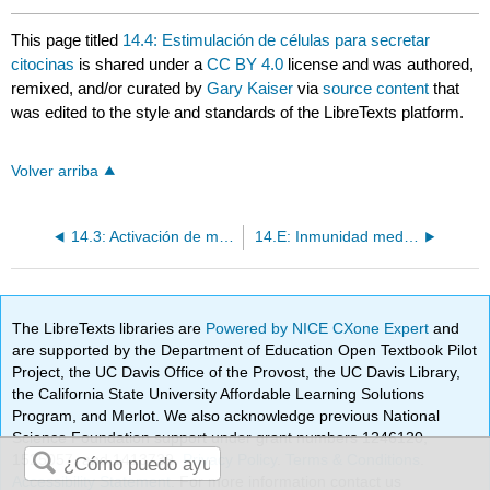
This page titled
14.4: Estimulación de células para secretar
citocinas
is shared under a
CC BY 4.0
license and was authored,
remixed, and/or curated by
Gary Kaiser
via
source content
that
was edited to the style and standards of the LibreTexts platform.
Volver arriba
14.3: Activación de macrófagos y células NK
14.E: Inmunidad mediada por células (Ejercicios)
The LibreTexts libraries are
Powered by NICE CXone Expert
and
are supported by the Department of Education Open Textbook Pilot
Project, the UC Davis Office of the Provost, the UC Davis Library,
the California State University Affordable Learning Solutions
Program, and Merlot. We also acknowledge previous National
Science Foundation support under grant numbers 1246120,
1525057, and 1413739.
Privacy Policy
.
Terms & Conditions
.
Accessibility Statement
. For more information contact us