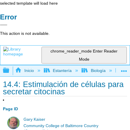
selected template will load here
Error
This action is not available.
chrome_reader_mode
Enter Reader
Mode
Expandir/contraer jerarquía global
Inicio
Estantería
Biología
Mic
14.4: Estimulación de células para
secretar citocinas
Page ID
Gary Kaiser
Community College of Baltimore Country