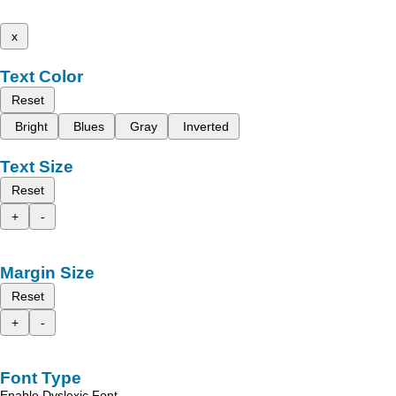
x
Text Color
Reset
Bright
Blues
Gray
Inverted
Text Size
Reset
+
-
Margin Size
Reset
+
-
Font Type
Enable Dyslexic Font