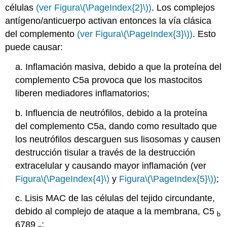
células
(ver Figura
\(\PageIndex{2}\)
)
. Los complejos
antígeno/anticuerpo activan entonces la vía clásica
del complemento
(ver Figura
\(\PageIndex{3}\)
)
. Esto
puede causar:
a. Inflamación masiva, debido a que la proteína del
complemento C5a provoca que los mastocitos
liberen mediadores inflamatorios;
b. Influencia de neutrófilos, debido a la proteína
del complemento C5a, dando como resultado que
los neutrófilos descarguen sus lisosomas y causen
destrucción tisular a través de la destrucción
extracelular y causando mayor inflamación (ver
Figura
\(\PageIndex{4}\)
y
Figura
\(\PageIndex{5}\)
)
;
c. Lisis MAC de las células del tejido circundante,
debido al complejo de ataque a la membrana, C5
b
6789
;