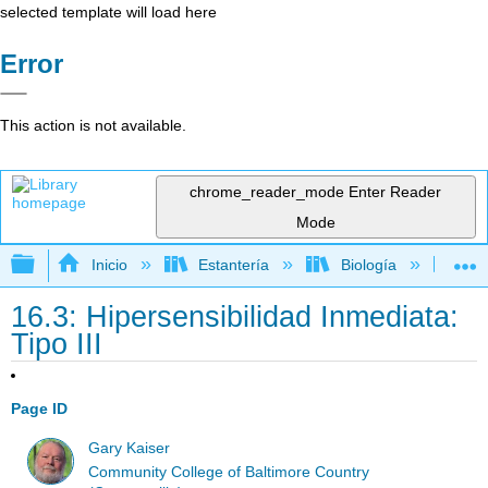
selected template will load here
Error
This action is not available.
chrome_reader_mode
Enter Reader
Mode
Expandir/contraer jerarquía global
Inicio
Estantería
Biología
Mic
16.3: Hipersensibilidad Inmediata:
Tipo III
Page ID
Gary Kaiser
Community College of Baltimore Country