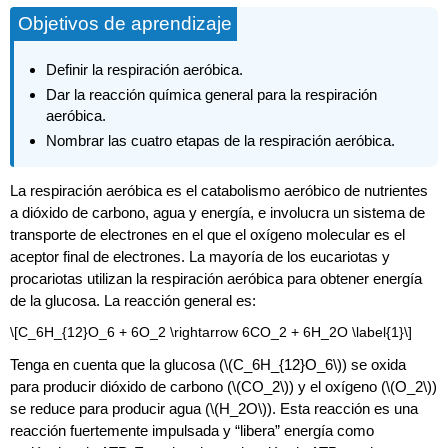
Objetivos de aprendizaje
Definir la respiración aeróbica.
Dar la reacción química general para la respiración
aeróbica.
Nombrar las cuatro etapas de la respiración aeróbica.
La respiración aeróbica es el catabolismo aeróbico de nutrientes
a dióxido de carbono, agua y energía, e involucra un sistema de
transporte de electrones en el que el oxígeno molecular es el
aceptor final de electrones. La mayoría de los eucariotas y
procariotas utilizan la respiración aeróbica para obtener energía
de la glucosa. La reacción general es:
\[C_6H_{12}O_6 + 6O_2 \rightarrow 6CO_2 + 6H_2O \label{1}\]
Tenga en cuenta que la glucosa (
\(C_6H_{12}O_6\)
) se oxida
para producir dióxido de carbono (
\(CO_2\)
) y el oxígeno (
\(O_2\)
)
se reduce para producir agua (
\(H_2O\)
). Esta reacción es una
reacción fuertemente impulsada y “libera” energía como