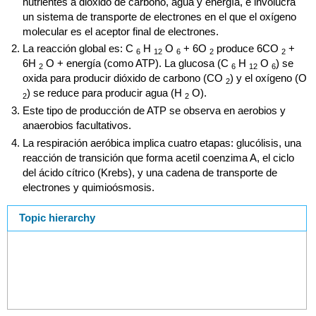
nutrientes a dióxido de carbono, agua y energía, e involucra
un sistema de transporte de electrones en el que el oxígeno
molecular es el aceptor final de electrones.
La reacción global es: C
H
O
+ 6O
produce 6CO
+
6
12
6
2
2
6H
O + energía (como ATP). La glucosa (C
H
O
) se
2
6
12
6
oxida para producir dióxido de carbono (CO
) y el oxígeno (O
2
) se reduce para producir agua (H
O).
2
2
Este tipo de producción de ATP se observa en aerobios y
anaerobios facultativos.
La respiración aeróbica implica cuatro etapas: glucólisis, una
reacción de transición que forma acetil coenzima A, el ciclo
del ácido cítrico (Krebs), y una cadena de transporte de
electrones y quimioósmosis.
Topic hierarchy