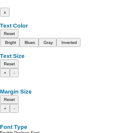
x
Text Color
Reset
Bright
Blues
Gray
Inverted
Text Size
Reset
+
-
Margin Size
Reset
+
-
Font Type
Enable Dyslexic Font