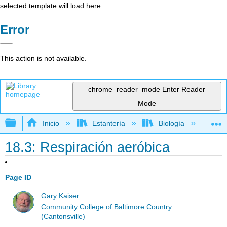
selected template will load here
Error
This action is not available.
chrome_reader_mode
Enter Reader
Mode
Expandir/contraer jerarquía global
Inicio
Estantería
Biología
Mic
18.3: Respiración aeróbica
Page ID
Gary Kaiser
Community College of Baltimore Country
(Cantonsville)