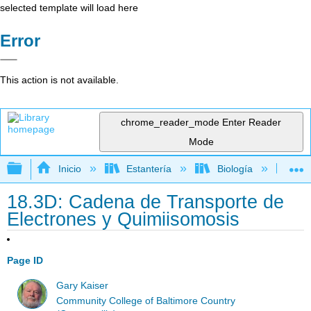
selected template will load here
Error
This action is not available.
chrome_reader_mode
Enter Reader
Mode
Expandir/contraer jerarquía global
Inicio
Estantería
Biología
Mic
18.3D: Cadena de Transporte de
Electrones y Quimiisomosis
Page ID
Gary Kaiser
Community College of Baltimore Country