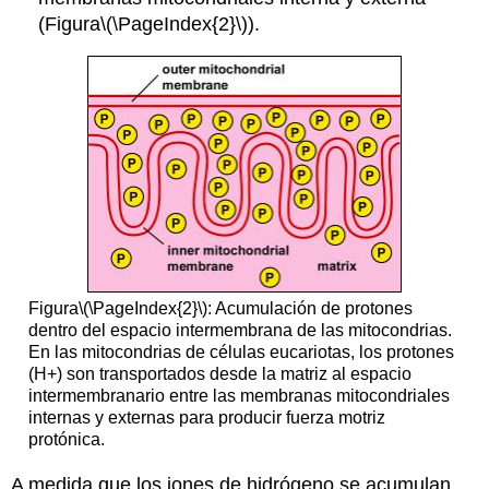
(Figura
\(\PageIndex{2}\)
).
Figura
\(\PageIndex{2}\)
: Acumulación de protones
dentro del espacio intermembrana de las mitocondrias.
En las mitocondrias de células eucariotas, los protones
(H+) son transportados desde la matriz al espacio
intermembranario entre las membranas mitocondriales
internas y externas para producir fuerza motriz
protónica.
A medida que los iones de hidrógeno se acumulan