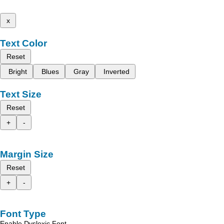
x
Text Color
Reset
Bright
Blues
Gray
Inverted
Text Size
Reset
+
-
Margin Size
Reset
+
-
Font Type
Enable Dyslexic Font