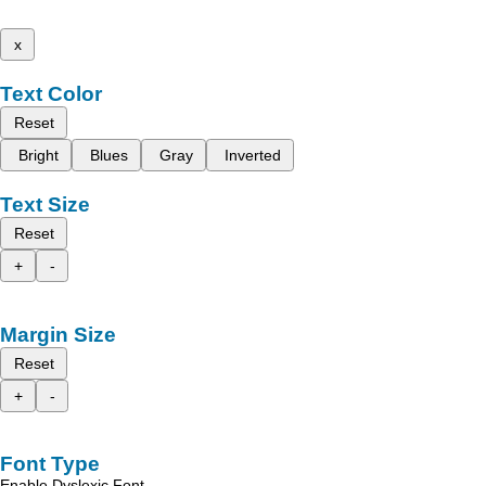
x
Text Color
Reset
Bright
Blues
Gray
Inverted
Text Size
Reset
+
-
Margin Size
Reset
+
-
Font Type
Enable Dyslexic Font