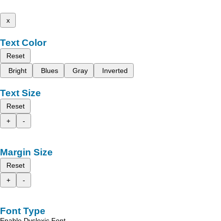
x
Text Color
Reset
Bright
Blues
Gray
Inverted
Text Size
Reset
+
-
Margin Size
Reset
+
-
Font Type
Enable Dyslexic Font