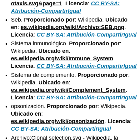
otaxis.svg&page=1
.
Licencia
:
CC BY-SA:
Atribución-CompartirIgual
Seb.
Proporcionado por
: Wikipedia.
Ubicado
en
:
es.wikipedia.org/wiki/Archivo:SEB.png
.
Licencia
:
CC BY-SA: Atribución-CompartirIgual
Sistema inmunológico.
Proporcionado por
:
Wikipedia.
Ubicado en
:
es.wikipedia.org/wiki/Immune_System
.
Licencia
:
CC BY-SA: Atribución-CompartirIgual
Sistema de complemento.
Proporcionado por
:
Wikipedia.
Ubicado en
:
es.wikipedia.org/wiki/Complement_System
.
Licencia
:
CC BY-SA: Atribución-CompartirIgual
opsonización.
Proporcionado por
: Wikipedia.
Ubicado en
:
es.wikipedia.org/wiki/opsonización
.
Licencia
:
CC BY-SA: Atribución-CompartirIgual
Archivo:Clonal selection.svg - Wikipedia, la