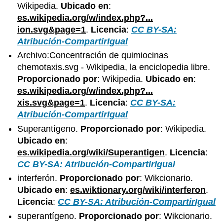
Wikipedia.
Ubicado en
:
es.wikipedia.org/w/index.php?...
ion.svg&page=1
.
Licencia
:
CC BY-SA:
Atribución-CompartirIgual
Archivo:Concentración de quimiocinas
chemotaxis.svg - Wikipedia, la enciclopedia libre.
Proporcionado por
: Wikipedia.
Ubicado en
:
es.wikipedia.org/w/index.php?...
xis.svg&page=1
.
Licencia
:
CC BY-SA:
Atribución-CompartirIgual
Superantígeno.
Proporcionado por
: Wikipedia.
Ubicado en
:
es.wikipedia.org/wiki/Superantigen
.
Licencia
:
CC BY-SA: Atribución-CompartirIgual
interferón.
Proporcionado por
: Wikcionario.
Ubicado en
:
es.wiktionary.org/wiki/interferon
.
Licencia
:
CC BY-SA: Atribución-CompartirIgual
superantígeno.
Proporcionado por
: Wikcionario.