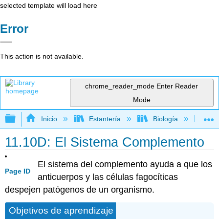
selected template will load here
Error
This action is not available.
chrome_reader_mode
Enter Reader
Mode
Expandir/contraer jerarquía global
Inicio
Estantería
Biología
Mic
11.10D: El Sistema Complemento
El sistema del complemento ayuda a que los
Page ID
anticuerpos y las células fagocíticas
despejen patógenos de un organismo.
Objetivos de aprendizaje