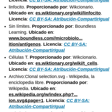
Licencia
:
CC BY-SA: Atribución-CompartirIgual
linfocito.
Proporcionado por
: Wikcionario.
Ubicado en
:
es.wiktionary.org/wiki/linfocito
.
Licencia
:
CC BY-SA: Atribución-CompartirIgual
Sin límites.
Proporcionado por
: Boundless
Learning.
Ubicado en
:
www.boundless.com//microbiolo...
ition/antígenos
.
Licencia
:
CC BY-SA:
Atribución-CompartirIgual
Células T.
Proporcionado por
: Wikcionario.
Ubicado en
:
es.wiktionary.org/wiki/t_cells
.
Licencia
:
CC BY-SA: Atribución-CompartirIgual
Archivo:Clonal selection.svg - Wikipedia, la
enciclopedia libre.
Proporcionado por
:
Wikipedia.
Ubicado en
:
es.wikipedia.org/w/index.php?...
ion.svg&page=1
.
Licencia
:
CC BY-SA:
Atribución-CompartirIgual