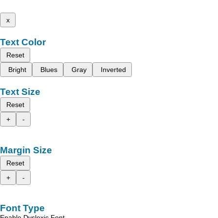
x
Text Color
Reset
Bright
Blues
Gray
Inverted
Text Size
Reset
+
-
Margin Size
Reset
+
-
Font Type
Enable Dyslexic Font