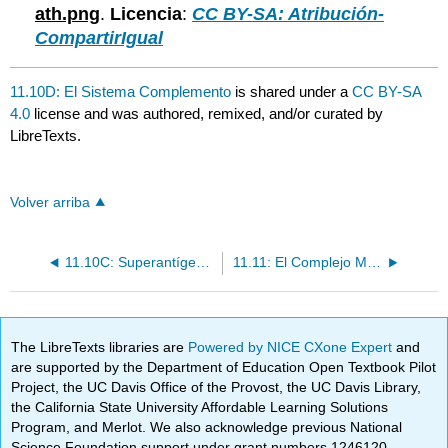
ath.png
.
Licencia
:
CC BY-SA: Atribución-
CompartirIgual
11.10D: El Sistema Complemento
is shared under a
CC BY-SA
4.0
license and was authored, remixed, and/or curated by
LibreTexts.
Volver arriba
11.10C: Superantígenos
11.11: El Complejo Mayor de Histocompatibilidad (MHC)
The LibreTexts libraries are
Powered by NICE CXone Expert
and
are supported by the Department of Education Open Textbook Pilot
Project, the UC Davis Office of the Provost, the UC Davis Library,
the California State University Affordable Learning Solutions
Program, and Merlot. We also acknowledge previous National
Science Foundation support under grant numbers 1246120,