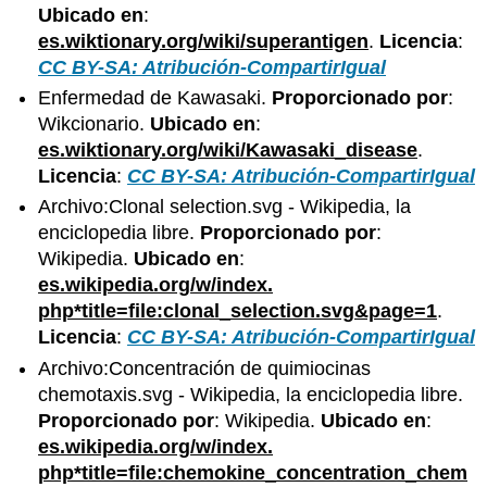
Ubicado en
:
es.wiktionary.org/wiki/superantigen
.
Licencia
:
CC BY-SA: Atribución-CompartirIgual
Enfermedad de Kawasaki.
Proporcionado por
:
Wikcionario.
Ubicado en
:
es.wiktionary.org/wiki/Kawasaki_disease
.
Licencia
:
CC BY-SA: Atribución-CompartirIgual
Archivo:Clonal selection.svg - Wikipedia, la
enciclopedia libre.
Proporcionado por
:
Wikipedia.
Ubicado en
:
es.wikipedia.org/w/index.
php*title=file:clonal_selection.svg&page=1
.
Licencia
:
CC BY-SA: Atribución-CompartirIgual
Archivo:Concentración de quimiocinas
chemotaxis.svg - Wikipedia, la enciclopedia libre.
Proporcionado por
: Wikipedia.
Ubicado en
:
es.wikipedia.org/w/index.
php*title=file:chemokine_concentration_chem