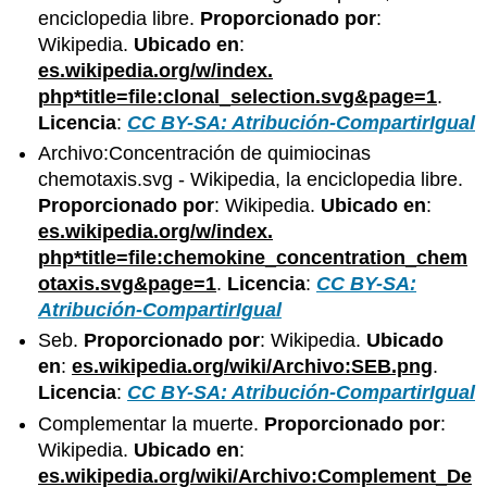
enciclopedia libre.
Proporcionado por
:
Wikipedia.
Ubicado en
:
es.wikipedia.org/w/index.
php*title=file:clonal_selection.svg&page=1
.
Licencia
:
CC BY-SA: Atribución-CompartirIgual
Archivo:Concentración de quimiocinas
chemotaxis.svg - Wikipedia, la enciclopedia libre.
Proporcionado por
: Wikipedia.
Ubicado en
:
es.wikipedia.org/w/index.
php*title=file:chemokine_concentration_chem
otaxis.svg&page=1
.
Licencia
:
CC BY-SA:
Atribución-CompartirIgual
Seb.
Proporcionado por
: Wikipedia.
Ubicado
en
:
es.wikipedia.org/wiki/Archivo:SEB.png
.
Licencia
:
CC BY-SA: Atribución-CompartirIgual
Complementar la muerte.
Proporcionado por
:
Wikipedia.
Ubicado en
:
es.wikipedia.org/wiki/Archivo:Complement_De